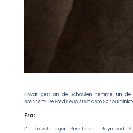
Firwat gëtt an de Schoulen nëmméi un de 
erënnert? De Fred Keup stellt dem Schoulministe
Fro:
De Lëtzebuerger Resistenzler Raymond P