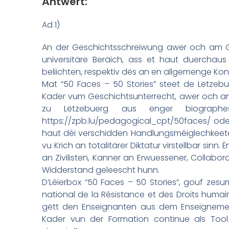
Äntwert:
Ad 1)
An der Geschichtsschreiwung awer och am G
universitäre Beräich, ass et haut duerchaus
beliichten, respektiv dës an en allgemenge Kon
Mat “50 Faces – 50 Stories” steet de Lëtze
Kader vum Geschichtsunterrecht, awer och an 
zu Lëtzebuerg aus enger biographesc
https://zpb.lu/pedagogical_cpt/50faces/ oder
haut déi verschidden Handlungsméiglechkeeten
vu Krich an totalitärer Diktatur virstellbar sinn
an Zivilisten, Kanner an Erwuessener, Collabo
Widderstand geleescht hunn.
D’Léierbox “50 Faces – 50 Stories”, gouf zes
national de la Résistance et des Droits humai
gëtt den Enseignanten aus dem Enseignem
Kader vun der Formation continue als Tool