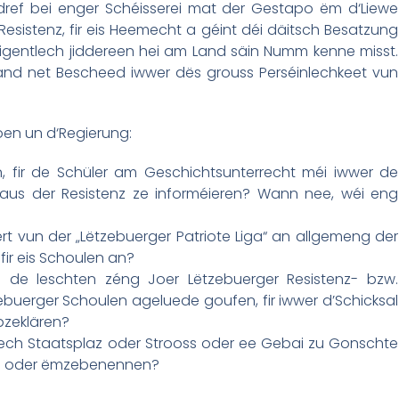
erdref bei enger Schéisserei mat der Gestapo ëm d‘Liewe
esistenz, fir eis Heemecht a géint déi däitsch Besatzung
eigentlech jiddereen hei am Land säin Numm kenne misst.
and net Bescheed iwwer dës grouss Perséinlechkeet vun
n un d‘Regierung:
, fir de Schüler am Geschichtsunterrecht méi iwwer de
aus der Resistenz ze informéieren? Wann nee, wéi eng
rt vun der „Lëtzebuerger Patriote Liga“ an allgemeng der
fir eis Schoulen an?
n de leschten zéng Joer Lëtzebuerger Resistenz- bzw.
buerger Schoulen ageluede goufen, fir iwwer d’Schicksal
pzeklären?
ntlech Staatsplaz oder Strooss oder ee Gebai zu Gonschte
en oder ëmzebenennen?