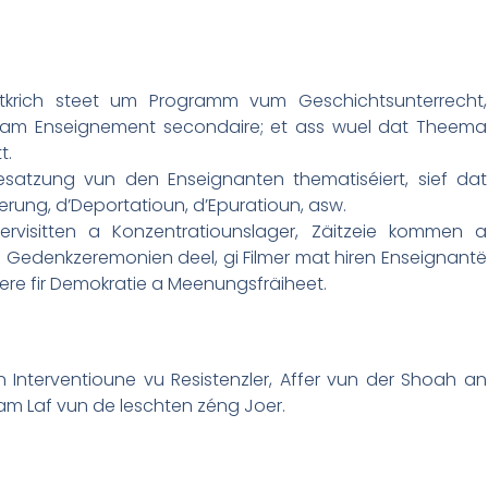
krich steet um Programm vum Geschichtsunterrecht,
am Enseignement secondaire; et ass wuel dat Theema
t.
esatzung vun den Enseignanten thematiséiert, sief dat
erung, d’Deportatioun, d’Epuratioun, asw.
ervisitten a Konzentratiounslager, Zäitzeie kommen a
u Gedenkzeremonien deel, gi Filmer mat hiren Enseignantë
ere fir Demokratie a Meenungsfräiheet.
 Interventioune vu Resistenzler, Affer vun der Shoah an
am Laf vun de leschten zéng Joer.