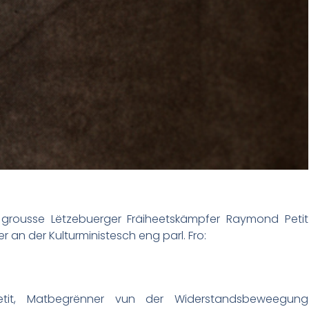
grousse Lëtzebuerger Fräiheetskämpfer Raymond Petit
r an der Kulturministesch eng parl. Fro:
etit, Matbegrënner vun der Widerstandsbeweegung