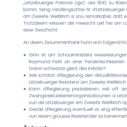
„Lëtzebuerger Patriote Liga“, ass 1942 zu Bä
komm. Seng Verdéngschter fir d’Lëtzebuerger R
am Zweete Weltkrich si sou remarkabel, datt 
Trotzdeem wëssen déi meescht Leit hei am L
eiser Geschicht.
An deem Zesummenhank hunn ech folgend Froe
Ginn et am Schoulministère Iwwerleeungen
Raymond Petit an aner Perséinlechkeeten 
Grënn schwätze géint dës Initiativ?
Wéi schätzt d‘Regierung den Aktualitéitswäe
Lëtzebuerger Resistenz am Zweete Weltkrich 
Kann d‘Regierung preziséieren, wéi oft a
Zwangsrekrutéiertenorganisatiounen a Lëtze
vun de Lëtzebuerger am Zweete Weltkrich o
Gesäit d’Regierung eventuell vir, eng ëffe
vun eisem grousse Resistenzler ze benenn