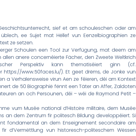
eschichtsunterrecht, sief et am schouleschen oder am
 üblech, ee Sujet mat Hëllef vun Eenzelbiographien ze
text ze setzen.
buerger Schoulen een Tool zur Verfügung, mat deem am
allen anere concernéierte Fächer, den Zweete Weltkrich
her Perspektiv kann thematiséiert ginn (cf.
 https://www.50faces.lu/). Et geet drëms, de Jonke vun
 a Verhalensweise virun Aen ze féieren, déi am Kontext
. Ënnert de 50 Biographië fënnt een Täter an Affer, Zaldoten
rateuren an och Persounen, déi – wéi de Raymond Petit –
umme vum Musée national d’Histoire militaire, dem Musée
ns an dem Zentrum fir politesch Bildung developpéiert. Si
ent fondamental an dem Enseignement secondaire am
 fir d’Vermëttlung vun historesch-politeschem Wëssen