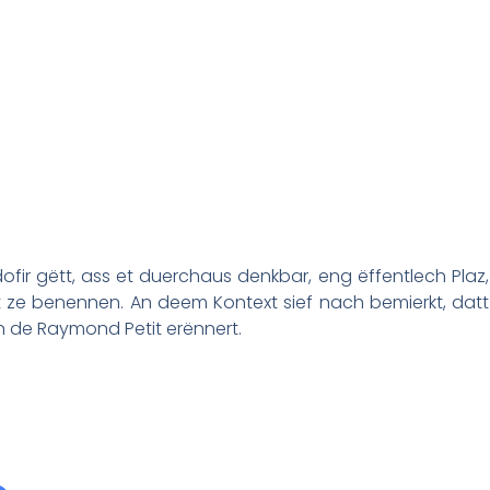
ir gëtt, ass et duerchaus denkbar, eng ëffentlech Plaz,
ze benennen. An deem Kontext sief nach bemierkt, datt
n de Raymond Petit erënnert.