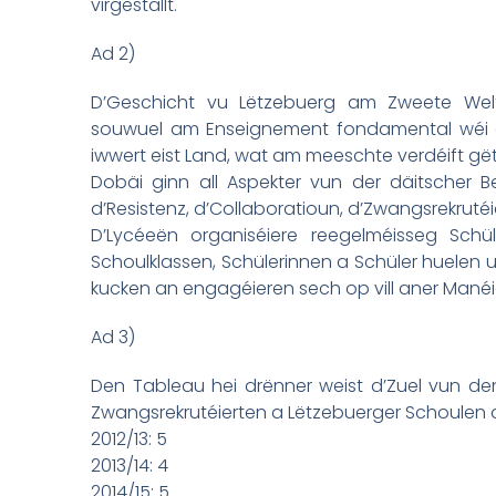
virgestallt.
Ad 2)
D’Geschicht vu Lëtzebuerg am Zweete Welt
souwuel am Enseignement fondamental wéi 
iwwert eist Land, wat am meeschte verdéift gët
Dobäi ginn all Aspekter vun der däitscher B
d’Resistenz, d’Collaboratioun, d’Zwangsrekrutéi
D’Lycéeën organiséiere reegelméisseg Schül
Schoulklassen, Schülerinnen a Schüler huelen 
kucken an engagéieren sech op vill aner Manéi
Ad 3)
Den Tableau hei drënner weist d’Zuel vun den
Zwangsrekrutéierten a Lëtzebuerger Schoulen 
2012/13: 5
2013/14: 4
2014/15: 5