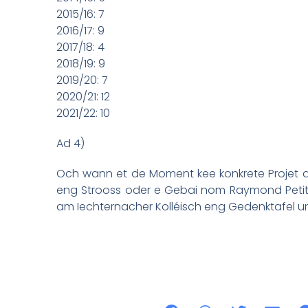
2015/16: 7
2016/17: 9
2017/18: 4
2018/19: 9
2019/20: 7
2020/21: 12
2021/22: 10
Ad 4)
Och wann et de Moment kee konkrete Projet dof
eng Strooss oder e Gebai nom Raymond Petit 
am Iechternacher Kolléisch eng Gedenktafel u