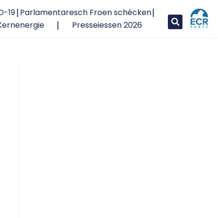
D-19
Parlamentaresch Froen schécken
Kernenergie
Presseiessen 2026