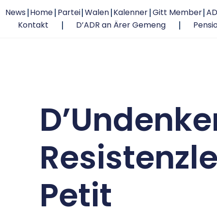
News
Home
Partei
Walen
Kalenner
Gitt Member
AD
Kontakt
D’ADR an Ärer Gemeng
Pensi
D’Undenke
Resistenzl
Petit