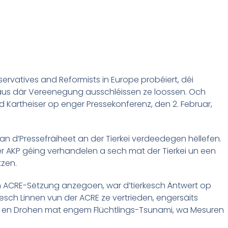
ervatives and Reformists in Europe probéiert, déi
, aus där Vereenegung ausschléissen ze loossen. Och
d Kartheiser op enger Pressekonferenz, den 2. Februar,
n d’Pressefräiheet an der Tierkei verdeedegen hëllefen.
r AKP géing verhandelen a sech mat der Tierkei un een
tzen.
ch ACRE-Sëtzung anzegoen, war d’tierkesch Äntwert op
tesch Linnen vun der ACRE ze vertrieden, engersäits
 en Drohen mat engem Flüchtlings-Tsunami, wa Mesuren