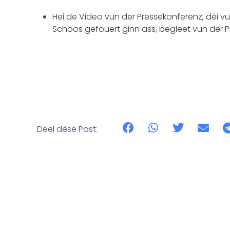
Hei de Video vun der Pressekonferenz, déi v
Schoos gefouert ginn ass, begleet vun der Pr
Deel dëse Post: