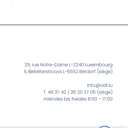
25, rue Notre-Dame L-2240 Luxembourg
11, Biirkelterstrooss L-6552 Berdorf (siège)
info@adr.lu
T: 46 37 42 / 26 20 37 06 (siège)
méindes bis freides 8:00 – 17:00