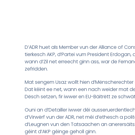
D’ADR huet als Member vun der Alliance of Cons
tierkesch AKP, d’Partei vum President Erdogan
wann d’Zil net erreecht ginn ass, war de Fernan
zefridden.
Mat sengem Usaz wollt hien d’Mënscherechter a
Dat kéint ee net, wann een nach weider mat de
Dësch setzen, fir iwwer en EU-Bäitrëtt ze schwä
Ouni an d’Detailler iwwer déi ausseruerdentle
d’Virwërf vun der ADR, net méi d’ethesch a poli
d’Leugnen vun den Tatsaachen an anerersäits
géint d’AKP géinge geholl ginn.