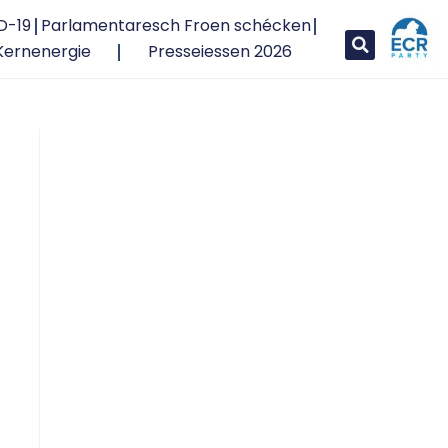
D-19
Parlamentaresch Froen schécken
Kernenergie
Presseiessen 2026