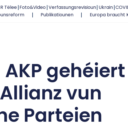
R Tëlee
Foto&Video
Verfassungsrevisioun
Ukrain
COVI
ounsreform
Publikatiounen
Europa braucht 
h AKP gehéiert
Allianz vun
e Parteien