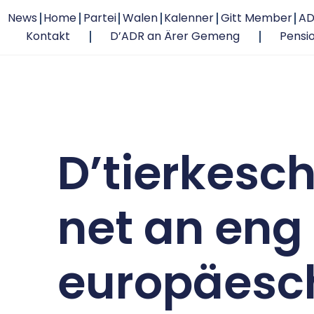
News
Home
Partei
Walen
Kalenner
Gitt Member
AD
Kontakt
D’ADR an Ärer Gemeng
Pensi
D’tierkesc
net an eng 
europäesch