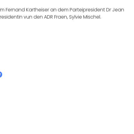
um Fernand Kartheiser an dem Parteipresident Dr Jean
esidentin vun den ADR Fraen, Sylvie Mischel.