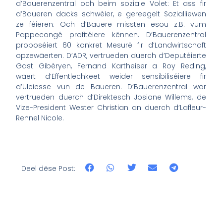
d’Bauerenzentral och beim soziale Volet: Et ass fir
d’Baueren dacks schwéier, e gereegelt Sozialliewen
ze féieren: Och d’Bauere missten esou z.B. vum
Pappecongé profitéiere kënnen. D’Bauerenzentral
proposéiert 60 konkret Mesurë fir d’Landwirtschaft
opzewäerten. D’ADR, vertrueden duerch d’Deputéierte
Gast Gibéryen, Fernand Kartheiser a Roy Reding,
wäert d’Ëffentlechkeet weider sensibiliséiere fir
d’Uleiesse vun de Baueren. D’Bauerenzentral war
vertrueden duerch d’Direktesch Josiane Willems, de
Vize-President Wester Christian an duerch d’Lafleur-
Rennel Nicole.
Deel dëse Post: