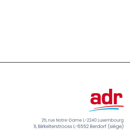
25, rue Notre-Dame L-2240 Luxembourg
11, Biirkelterstrooss L-6552 Berdorf (siège)