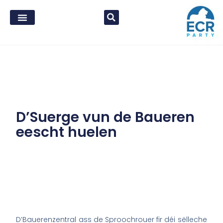
D’Suerge vun de Baueren
eescht huelen
D’Bauerenzentral ass de Sproochrouer fir déi sëlleche