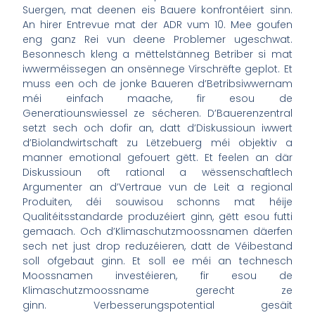
Suergen, mat deenen eis Bauere konfrontéiert sinn.
An hirer Entrevue mat der ADR vum 10. Mee goufen
eng ganz Rei vun deene Problemer ugeschwat.
Besonnesch kleng a mëttelstänneg Betriber si mat
iwwerméissegen an onsënnege Virschrëfte geplot. Et
muss een och de jonke Baueren d’Betribsiwwernam
méi einfach maache, fir esou de
Generatiounswiessel ze sécheren. D’Bauerenzentral
setzt sech och dofir an, datt d’Diskussioun iwwert
d’Biolandwirtschaft zu Lëtzebuerg méi objektiv a
manner emotional gefouert gëtt. Et feelen an där
Diskussioun oft rational a wëssenschaftlech
Argumenter an d’Vertraue vun de Leit a regional
Produiten, déi souwisou schonns mat héije
Qualitéitsstandarde produzéiert ginn, gëtt esou futti
gemaach. Och d’Klimaschutzmoossnamen däerfen
sech net just drop reduzéieren, datt de Véibestand
soll ofgebaut ginn. Et soll ee méi an technesch
Moossnamen investéieren, fir esou de
Klimaschutzmoossname gerecht ze
ginn. Verbesserungspotential gesäit