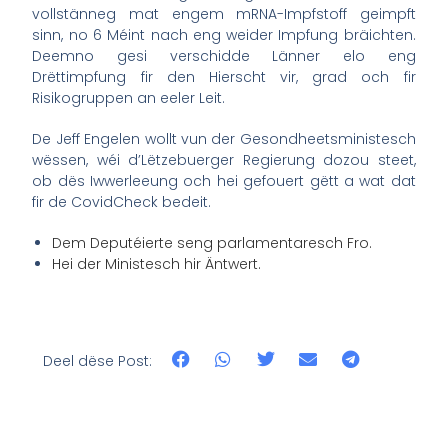
vollstänneg mat engem mRNA-Impfstoff geimpft
sinn, no 6 Méint nach eng weider Impfung bräichten.
Deemno gesi verschidde Länner elo eng
Drëttimpfung fir den Hierscht vir, grad och fir
Risikogruppen an eeler Leit.
De Jeff Engelen wollt vun der Gesondheetsministesch
wëssen, wéi d’Lëtzebuerger Regierung dozou steet,
ob dës Iwwerleeung och hei gefouert gëtt a wat dat
fir de CovidCheck bedeit.
Dem Deputéierte seng parlamentaresch Fro.
Hei der Ministesch hir Äntwert.
Deel dëse Post: