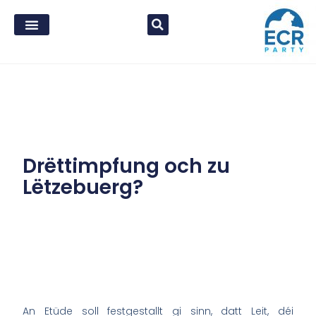
Drëttimpfung och zu
Lëtzebuerg?
An Etüde soll festgestallt gi sinn, datt Leit, déi