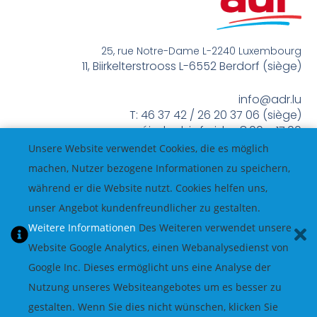
25, rue Notre-Dame L-2240 Luxembourg
11, Biirkelterstrooss L-6552 Berdorf (siège)
info@adr.lu
T: 46 37 42 / 26 20 37 06 (siège)
méindes bis freides 8:00 – 17:00
Unsere Website verwendet Cookies, die es möglich
machen, Nutzer bezogene Informationen zu speichern,
während er die Website nutzt. Cookies helfen uns,
unser Angebot kundenfreundlicher zu gestalten.
Weitere Informationen
Des Weiteren verwendet unsere
Website Google Analytics, einen Webanalysedienst von
Google Inc. Dieses ermöglicht uns eine Analyse der
Nutzung unseres Websiteangebotes um es besser zu
gestalten. Wenn Sie dies nicht wünschen, klicken Sie