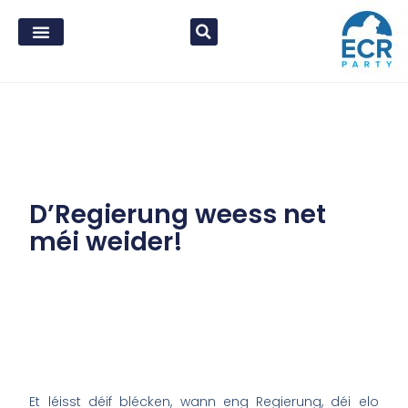
D’Regierung weess net
méi weider!
Et léisst déif blécken, wann eng Regierung, déi elo