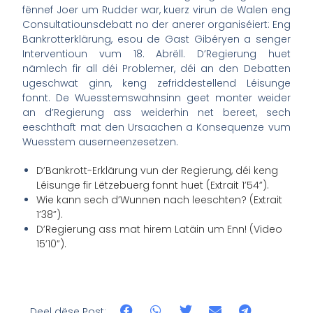
fënnef Joer um Rudder war, kuerz virun de Walen eng
Consultatiounsdebatt no der anerer organiséiert: Eng
Bankrotterklärung, esou de Gast Gibéryen a senger
Interventioun vum 18. Abrëll. D’Regierung huet
nämlech fir all déi Problemer, déi an den Debatten
ugeschwat ginn, keng zefriddestellend Léisunge
fonnt. De Wuesstemswahnsinn geet monter weider
an d’Regierung ass weiderhin net bereet, sech
eeschthaft mat den Ursaachen a Konsequenze vum
Wuesstem auserneenzesetzen.
D’Bankrott-Erklärung vun der Regierung, déi keng
Léisunge fir Lëtzebuerg fonnt huet (Extrait 1’54”).
Wie kann sech d’Wunnen nach leeschten? (Extrait
1’38”).
D’Regierung ass mat hirem Latäin um Enn! (Video
15’10”).
Deel dëse Post: