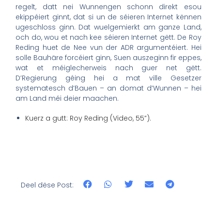
regelt, datt nei Wunnengen schonn direkt esou
ekippéiert ginnt, dat si un de séieren Internet kënnen
ugeschloss ginn. Dat wuelgemierkt am ganze Land,
och do, wou et nach kee séieren Internet gëtt. De Roy
Reding huet de Nee vun der ADR argumentéiert. Hei
solle Bauhäre forcéiert ginn, Suen auszeginn fir eppes,
wat et méiglecherweis nach guer net gëtt.
D’Regierung géing hei a mat ville Gesetzer
systematesch d’Bauen – an domat d’Wunnen – hei
am Land méi deier maachen.
Kuerz a gutt: Roy Reding (Video, 55”).
Deel dëse Post: