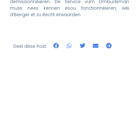
demissionnéieren. De Service vum Ombudsman
muss nees kënnen esou fonctionnéieren, wéi
d’Bierger et zu Recht erwaarden.
Deel dëse Post: