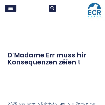
D’Madame Err muss hir
Konsequenzen zéien !
D’ADR ass iwwer d‘Entwécklungen am Service vum