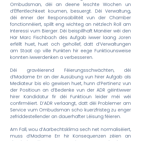
Ombudsman, déi an deene leschte Wochen un
d’Ëffentlechkeet koumen, besuergt. Déi Verwaltung,
déi ënner der Responsabilitéit vun der Chamber
fonctionnéiert, spillt eng wichteg an nëtzlech Roll am
Interessi vum Bierger. Déi beispillhaft Manéier wéi den
Här Marc Fischbach dës Aufgab iwwer laang Joren
erfëllt huet, huet och gehollef, datt d’Verwaltungen
am Staat op ville Punkten hir eege Funktiounsweise
konnten iwwerdenken a verbesseren.
Déi gravéierend Féierungsschwächten, déi
d’Madame Err an der Ausübung vun hirer Aufgab als
Mediateur bis elo gewisen huet, hunn d’Pertinenz vun
der Positioun an d’Bedenke vun der ADR géintiwwer
hirer Kandidatur fir déi Funktioun leider méi wéi
confirméiert. D’ADR verlaangt, datt déi Problemer am
Service vum Ombudsman scho kuerzfristeg zu enger
zefriddestellender an dauerhafter Léisung féieren.
Am Fall, wou d’Aarbechtsklima sech net normaliséiert,
muss d’Madame Err hir Konsequenzen zéien an