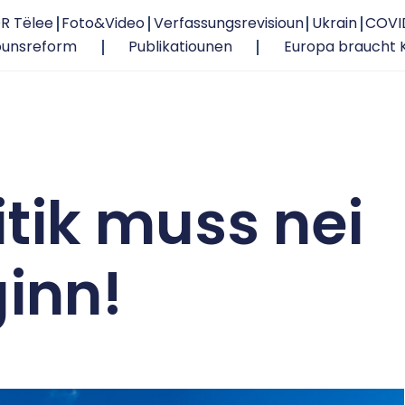
R Tëlee
Foto&Video
Verfassungsrevisioun
Ukrain
COVI
ounsreform
Publikatiounen
Europa braucht 
itik muss nei
inn!