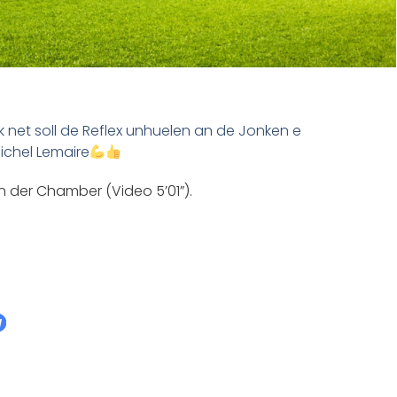
k net soll de Reflex unhuelen an de Jonken e
ichel Lemaire
an der Chamber (Video 5’01”).