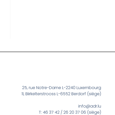
25, rue Notre-Dame L-2240 Luxembourg
11, Biirkelterstrooss L-6552 Berdorf (siège)
info@adr.lu
T: 46 37 42 / 26 20 37 06 (siège)