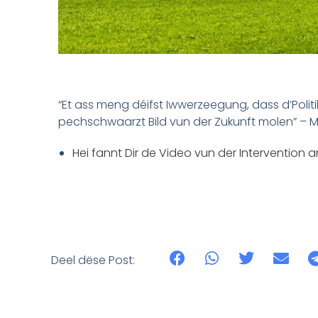
“Et ass meng déifst Iwwerzeegung, dass d’Politi
pechschwaarzt Bild vun der Zukunft molen” – M
Hei fannt Dir de Video vun der Intervention 
Deel dëse Post: