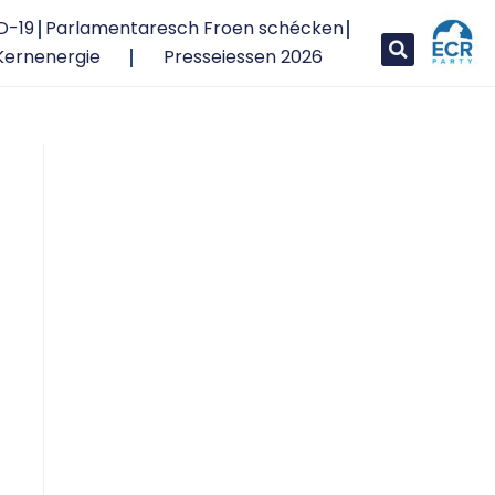
D-19
Parlamentaresch Froen schécken
Kernenergie
Presseiessen 2026