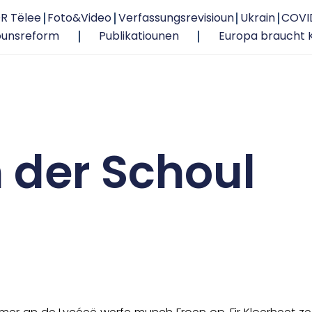
R Tëlee
Foto&Video
Verfassungsrevisioun
Ukrain
COVI
ounsreform
Publikatiounen
Europa braucht 
n der Schoul