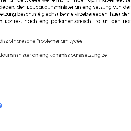
mer an de Lycéeë werfe munch Froen op. Fir Kloerheet ze
ieden, den Educatiounsminister an eng Sëtzung vun der
Sëtzung beschtméiglechst kënne virzebereeden, huet den
em Kontext nach eng parlamentaresch Fro un den Här
disziplinaresche Problemer am Lycée.
atiounsminister an eng Kommissiounssëtzung ze