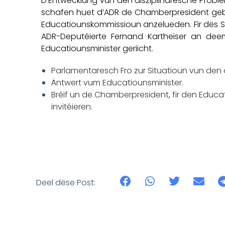
D’Entwécklung vun den disziplinaresche Proble
schafen huet d’ADR de Chamberpresident geb
Educatiounskommissioun anzelueden. Fir dës 
ADR-Deputéierte Fernand Kartheiser an de
Educatiounsminister geriicht.
Parlamentaresch Fro zur Situatioun vun den 
Äntwert vum Educatiounsminister.
Bréif un de Chamberpresident, fir den Educ
invitéieren.
Deel dëse Post: