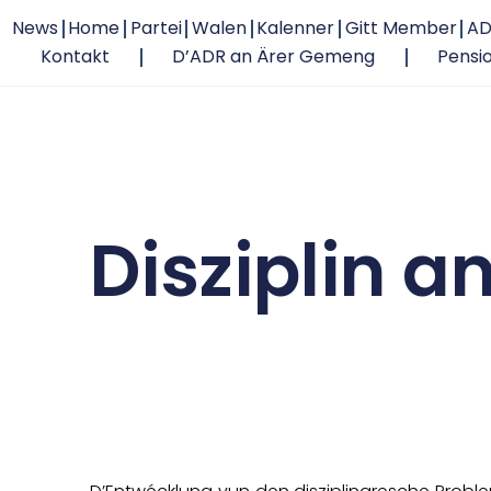
News
Home
Partei
Walen
Kalenner
Gitt Member
AD
Kontakt
D’ADR an Ärer Gemeng
Pensi
Disziplin a