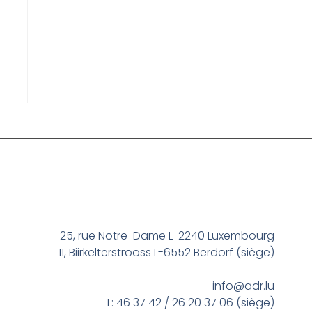
25, rue Notre-Dame L-2240 Luxembourg
11, Biirkelterstrooss L-6552 Berdorf (siège)
info@adr.lu
T: 46 37 42 / 26 20 37 06 (siège)