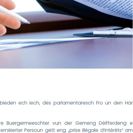
 bieden ech Iech, dës parlamentaresch Fro un den Här
ere Buergermeeschter vun der Gemeng Déifferdeng e
rnéierter Persoun gëtt eng „prise illégale d’intérêts“ am