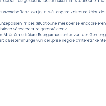
n dobäi festgeluecht, besonnesch fir Situatioune mat
 auszeschaffen? Wa jo, a wéi engem Zäitraum kéint dat
nzepassen, fir dës Situatioune méi kloer ze encadréieren
tlech Sécherheet ze garantéieren?
er Affär ëm e fréiere Buergermeeschter vun der Gemeng
ert d’Bestëmmunge vun der „prise illégale d’intérêts“ kéinte