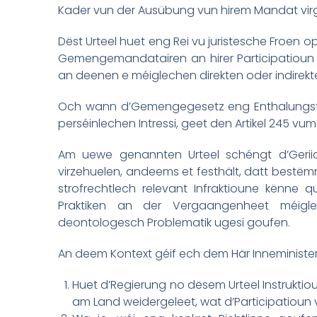
Kader vun der Ausübung vun hirem Mandat vir
Dëst Urteel huet eng Rei vu juristesche Froe
Gemengemandatairen an hirer Participatioun u
an deenen e méiglechen direkten oder indirekten
Och wann d’Gemengegesetz eng Enthalungsflic
perséinlechen Intressi, geet den Artikel 245 vu
Am uewe genannten Urteel schéngt d’Geriicht
virzehuelen, andeems et festhält, datt best
strofrechtlech relevant Infraktioune kënne 
Praktiken an der Vergaangenheet méiglec
deontologesch Problematik ugesi goufen.
An deem Kontext géif ech dem Här Inneminister 
Huet d’Regierung no dësem Urteel Instruktiou
am Land weidergeleet, wat d’Participatioun