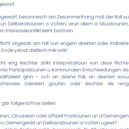
geworf.
n opgeworf, besonnesch am Zesummenhang mat der Roll vu
n Deliberatiounen a Votten, virun allem a Situatiounen,
 Interessekonflikt kéint bestoen.
ht virgesäit am Fall vun engem direkten oder indirekte
m Code pénal däitlech méi wäit.
 eng éischter strikt Interpretatioun vun dëse Flichte
ëmmte Participatiounen u kommunalen Entscheedungen als
qualifizéiert ginn – och an deene Fäll, an deenen esou
herweis toleréiert goufen oder éischter als reng
gär follgend Froe stellen:
nen, Circulairen oder offiziell Positiounen un d’Gemengen
 vu Gemengeréit un Deliberatiounen a Votten ugeet?