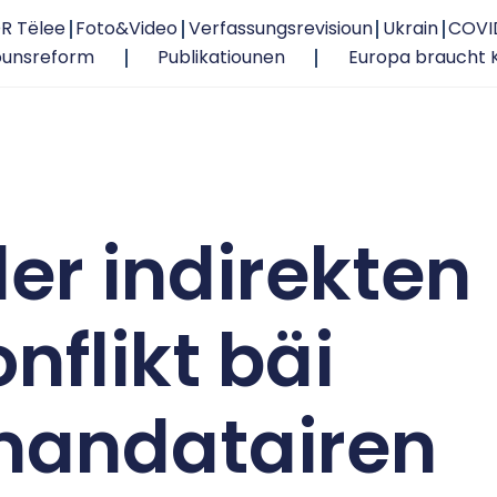
R Tëlee
Foto&Video
Verfassungsrevisioun
Ukrain
COVI
ounsreform
Publikatiounen
Europa braucht 
er indirekten
nflikt bäi
andatairen