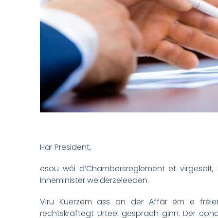
Här President,
esou wéi d’Chambersreglement et virgesäit,
Inneminister weiderzeleeden.
Viru Kuerzem ass an der Affär ëm e fréi
rechtskräftegt Urteel gesprach ginn. Der conce