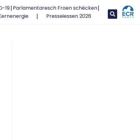
D-19
Parlamentaresch Froen schécken
Kernenergie
Presseiessen 2026