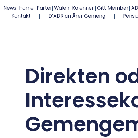
News
Home
Partei
Walen
Kalenner
Gitt Member
AD
Kontakt
D’ADR an Ärer Gemeng
Pensi
Direkten od
Interesseko
Gemengem