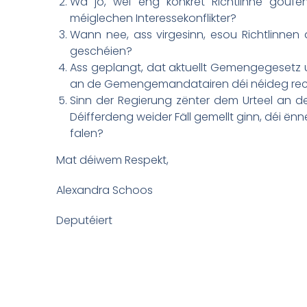
Wa jo, wéi eng konkret Richtlinne goufe
méiglechen Interessekonflikter?
Wann nee, ass virgesinn, esou Richtlinnen
geschéien?
Ass geplangt, dat aktuellt Gemengegesetz u
an de Gemengemandatairen déi néideg rech
Sinn der Regierung zënter dem Urteel an d
Déifferdeng weider Fäll gemellt ginn, déi ënn
falen?
Mat déiwem Respekt,
Alexandra Schoos
Deputéiert