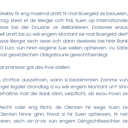
ektiv fir eng maximal Limitt fir mat Boergeld ze bezuelen,
rag steet et de Bierger och fräi, Suen op internationale
isse bei der Douane ze deklaréieren. Doriwwer eraus
mell Limitt bis zu wéi engem Montant ee mat Boergeld dierf
sse Bierger sech awer och dann deelweis bei hirer Bank
00 Euro vun hiren eegene Sue wëllen ophiewen. Vu Säite
 mat gesetzlechen Obligatioune gerechtfäerdegt.
minister gär dës Froe stellen:
en d’office auszefroen, wann si bestëmmten Zomme vun
 enger legaler Grondlag a vu wéi engem Montant un? Sinn
rhältnis mat der Bank stinn, verpflicht, ob esou Froen ze
Recht oder eng Flicht, de Clienten hir eege Suen ze
lienten hinne ginn, firwat si hir Suen ophiewen, fir net
geren, sech vis-à-vis vun engem Déngschtleeschter ze