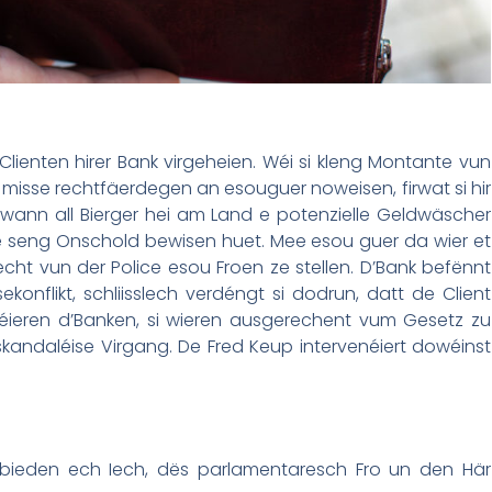
Clienten hirer Bank virgeheien. Wéi si kleng Montante vun
 misse rechtfäerdegen an esouguer noweisen, firwat si hir
wann all Bierger hei am Land e potenzielle Geldwäscher
bis e seng Onschold bewisen huet. Mee esou guer da wier et
ht vun der Police esou Froen ze stellen. D’Bank befënnt
onflikt, schliisslech verdéngt si dodrun, datt de Client
téieren d’Banken, si wieren ausgerechent vum Gesetz zu
kandaléise Virgang. De Fred Keup intervenéiert dowéinst
 bieden ech Iech, dës parlamentaresch Fro un den Här