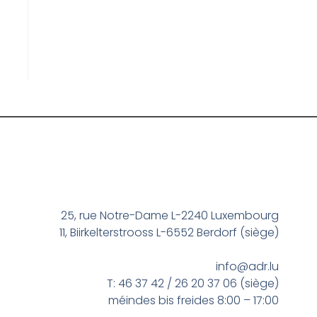
25, rue Notre-Dame L-2240 Luxembourg
11, Biirkelterstrooss L-6552 Berdorf (siège)
info@adr.lu
T: 46 37 42 / 26 20 37 06 (siège)
méindes bis freides 8:00 – 17:00