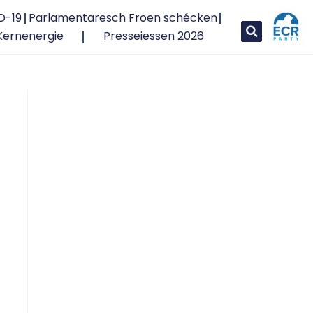
D-19
Parlamentaresch Froen schécken
Kernenergie
Presseiessen 2026