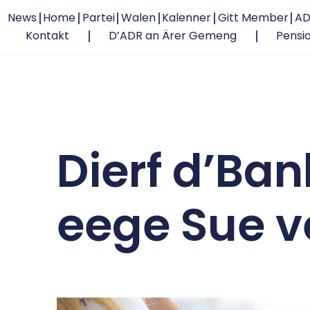
News
Home
Partei
Walen
Kalenner
Gitt Member
AD
Kontakt
D’ADR an Ärer Gemeng
Pensi
Dierf d’Ba
eege Sue v