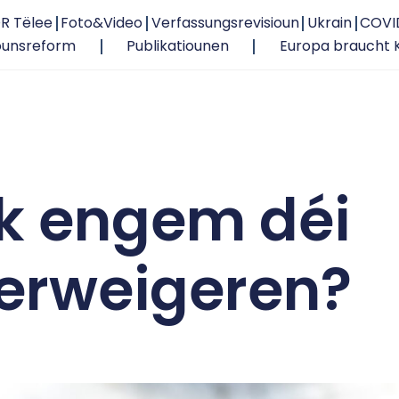
R Tëlee
Foto&Video
Verfassungsrevisioun
Ukrain
COVI
ounsreform
Publikatiounen
Europa braucht 
nk engem déi
erweigeren?