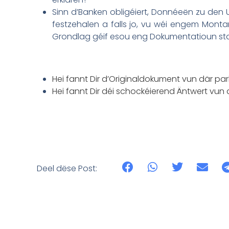
Sinn d’Banken obligéiert, Donnéeën zu den U
festzehalen a falls jo, vu wéi engem Mont
Grondlag géif esou eng Dokumentatioun st
Hei fannt Dir d’Originaldokument vun där pa
Hei fannt Dir déi schockéierend Äntwert vun
Deel dëse Post: