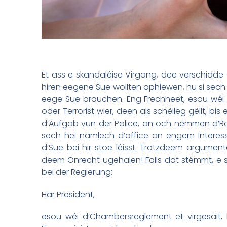
Et ass e skandaléise Virgang, dee verschidde 
hiren eegene Sue wollten ophiewen, hu si sech
eege Sue brauchen. Eng Frechheet, esou wéi 
oder Terrorist wier, deen als schëlleg gëllt, 
d’Aufgab vun der Police, an och nëmmen d’Rec
sech hei nämlech d’office an engem Interessek
d’Sue bei hir stoe léisst. Trotzdeem argumen
deem Onrecht ugehalen! Falls dat stëmmt, e s
bei der Regierung:
Här President,
esou wéi d’Chambersreglement et virgesäit,