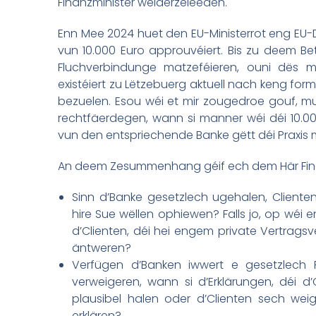
Finanzminister weiderzeleeden.
Enn Mee 2024 huet den EU-Ministerrot eng EU-Dir
vun 10.000 Euro approuvéiert. Bis zu deem Bet
Fluchverbindunge matzeféieren, ouni dës m
existéiert zu Lëtzebuerg aktuell nach keng for
bezuelen. Esou wéi et mir zougedroe gouf, mu
rechtfäerdegen, wann si manner wéi déi 10.0
vun den entspriechende Banke gëtt déi Praxis
An deem Zesummenhang géif ech dem Här Finanz
Sinn d’Banke gesetzlech ugehalen, Client
hire Sue wëllen ophiewen? Falls jo, op wéi
d’Clienten, déi hei engem private Vertragsve
äntweren?
Verfügen d’Banken iwwert e gesetzlech 
verweigeren, wann si d’Erklärungen, déi d’C
plausibel halen oder d’Clienten sech wei
erklären?