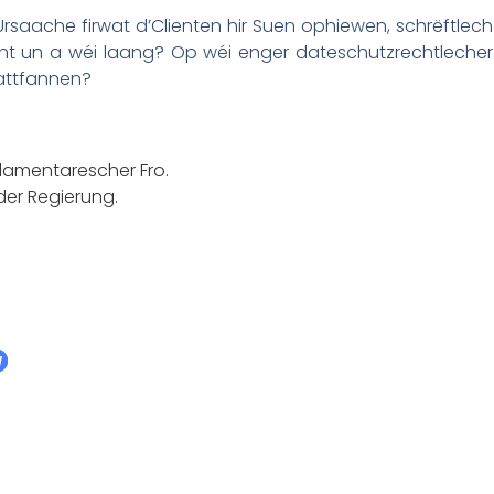
rsaache firwat d’Clienten hir Suen ophiewen, schrëftlech
ant un a wéi laang? Op wéi enger dateschutzrechtlecher
attfannen?
rlamentarescher Fro.
 der Regierung.