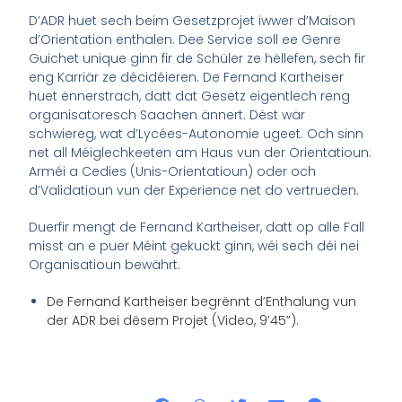
D’ADR huet sech beim Gesetzprojet iwwer d’Maison
d’Orientation enthalen. Dee Service soll ee Genre
Guichet unique ginn fir de Schüler ze hëllefen, sech fir
eng Karriär ze décidéieren. De Fernand Kartheiser
huet ënnerstrach, datt dat Gesetz eigentlech reng
organisatoresch Saachen ännert. Dëst wär
schwiereg, wat d’Lycées-Autonomie ugeet. Och sinn
net all Méiglechkeeten am Haus vun der Orientatioun:
Arméi a Cedies (Unis-Orientatioun) oder och
d’Validatioun vun der Experience net do vertrueden.
Duerfir mengt de Fernand Kartheiser, datt op alle Fall
misst an e puer Méint gekuckt ginn, wéi sech déi nei
Organisatioun bewährt.
De Fernand Kartheiser begrënnt d’Enthalung vun
der ADR bei dësem Projet (Video, 9’45”).