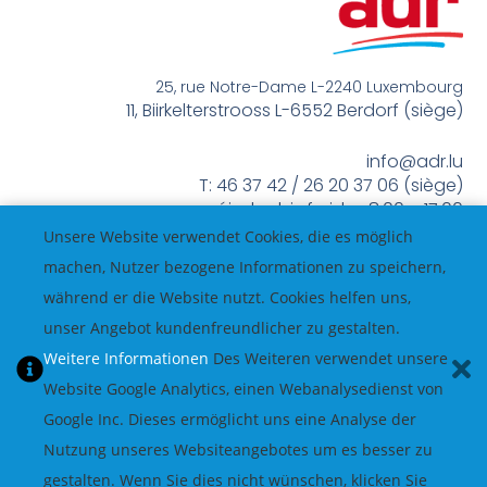
25, rue Notre-Dame L-2240 Luxembourg
11, Biirkelterstrooss L-6552 Berdorf (siège)
info@adr.lu
T: 46 37 42 / 26 20 37 06 (siège)
méindes bis freides 8:00 – 17:00
Unsere Website verwendet Cookies, die es möglich
machen, Nutzer bezogene Informationen zu speichern,
während er die Website nutzt. Cookies helfen uns,
unser Angebot kundenfreundlicher zu gestalten.
Weitere Informationen
Des Weiteren verwendet unsere
Website Google Analytics, einen Webanalysedienst von
Google Inc. Dieses ermöglicht uns eine Analyse der
Nutzung unseres Websiteangebotes um es besser zu
gestalten. Wenn Sie dies nicht wünschen, klicken Sie