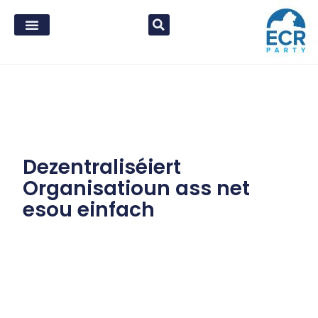
Dezentraliséiert
Organisatioun ass net
esou einfach