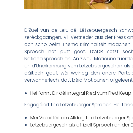
D’Zuel vun de Leit, déi Lëtzebuergesch schw
zeréckgaangen. Vill Vertrieder aus der Press an 
och scho beim Thema Kriminalitéit maachen. D
Sprooch net gutt geet. D’ADR setzt sech
Nationalsprooch an. An zwou Motioune fuerdert 
an d’Unerkennung vum Lëtzebuergeschen als of
däitlech gouf, wéi wéineg den anere Partei
verwonnerlech, datt béid Motiounen ofgeleent 
Hei fannt Dir déi integral Ried vum Fred Keup (
Engagéiert fir d’Lëtzebuerger Sprooch: Hei fann
Méi Visibilitéit am Alldag fir d’Lëtzebuerger S
Lëtzebuergesch als offiziell Sprooch an der E