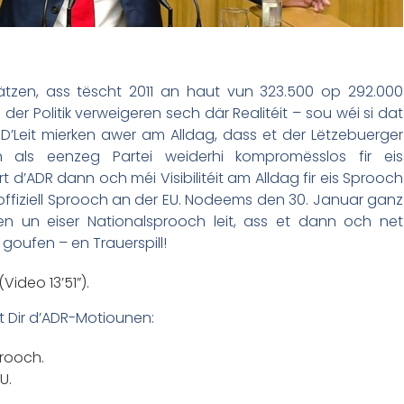
ätzen, ass tëscht 2011 an haut vun 323.500 op 292.000
der Politik verweigeren sech där Realitéit – sou wéi si dat
’Leit mierken awer am Alldag, dass et der Lëtzebuerger
 als eenzeg Partei weiderhi kompromësslos fir eis
d’ADR dann och méi Visibilitéit am Alldag fir eis Sprooch
fiziell Sprooch an der EU. Nodeems den 30. Januar ganz
en un eiser Nationalsprooch leit, ass et dann och net
goufen – en Trauerspill!
Video 13’51”).
t Dir d’ADR-Motiounen:
prooch.
U.