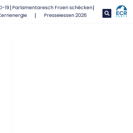
D-19
Parlamentaresch Froen schécken
Kernenergie
Presseiessen 2026