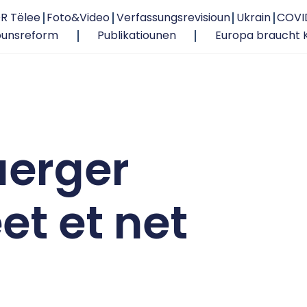
R Tëlee
Foto&Video
Verfassungsrevisioun
Ukrain
COVI
ounsreform
Publikatiounen
Europa braucht 
uerger
et et net