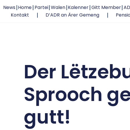
News
Home
Partei
Walen
Kalenner
Gitt Member
AD
Kontakt
D’ADR an Ärer Gemeng
Pensi
Der Lëtzeb
Sprooch ge
gutt!