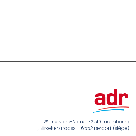
25, rue Notre-Dame L-2240 Luxembourg
11, Biirkelterstrooss L-6552 Berdorf (siège)