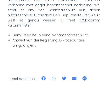
meeschtens ass hiren historesche Standuert
verbonne mat enger besonnescher Bedeitung. Wéi
steet et ëm den Denkmalschutz vun dësen
historesche Kulturgidder? Den Deputéierte Fred Keup
wëllt et genau wëssen a freet d’Madamm
Kulturminister.
Dem Freed Keup seng parlamentaresch Fro.
Äntwert vun der Regierung: D’Prozedur ass
umgaangen…
Deel dëse Post: