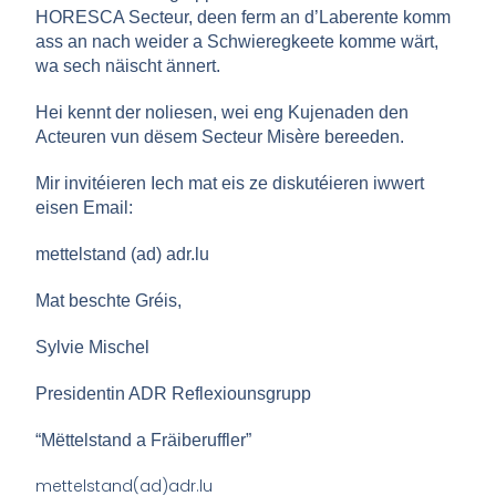
HORESCA Secteur, deen ferm an d’Laberente komm
ass an nach weider a Schwieregkeete komme wärt,
wa sech näischt ännert.
Hei kennt der noliesen, wei eng Kujenaden den
Acteuren vun dësem Secteur Misère bereeden.
Mir invitéieren Iech mat eis ze diskutéieren iwwert
eisen Email:
mettelstand (ad) adr.lu
Mat beschte Gréis,
Sylvie Mischel
Presidentin ADR Reflexiounsgrupp
“Mëttelstand a Fräiberuffler”
mettelstand(ad)adr.lu