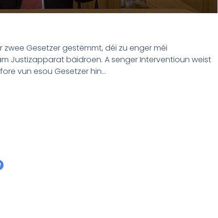
 zwee Gesetzer gestëmmt, déi zu enger méi
 Justizapparat bäidroen. A senger Interventioun weist
fore vun esou Gesetzer hin…