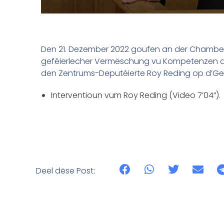
Den 21. Dezember 2022 goufen an der Chamber
geféierlecher Vermëschung vu Kompetenzen am
den Zentrums-Deputéierte Roy Reding op d’Ge
Interventioun vum Roy Reding (Video 7’04”).
Deel dëse Post: