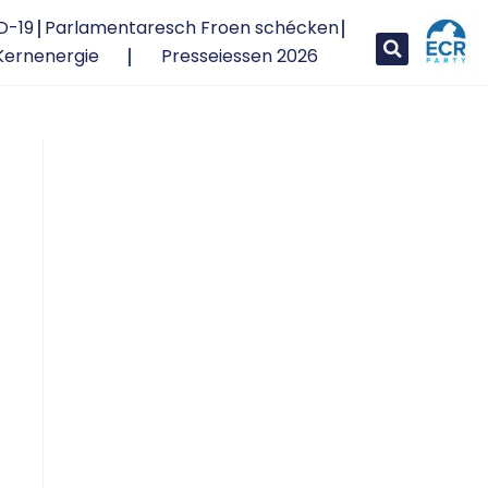
D-19
Parlamentaresch Froen schécken
Kernenergie
Presseiessen 2026