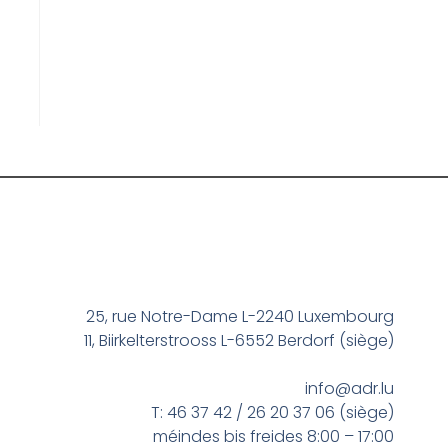
25, rue Notre-Dame L-2240 Luxembourg
11, Biirkelterstrooss L-6552 Berdorf (siège)
info@adr.lu
T: 46 37 42 / 26 20 37 06 (siège)
méindes bis freides 8:00 – 17:00