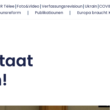
R Tëlee
Foto&Video
Verfassungsrevisioun
Ukrain
COVI
ounsreform
Publikatiounen
Europa braucht 
taat
!