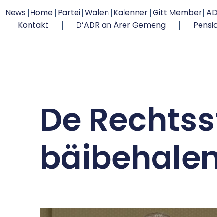
News
Home
Partei
Walen
Kalenner
Gitt Member
AD
Kontakt
D’ADR an Ärer Gemeng
Pensi
De Rechtss
bäibehalen