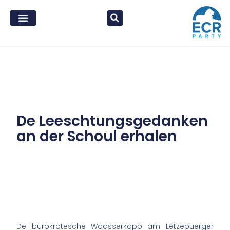
De Leeschtungsgedanken
an der Schoul erhalen
De bürokratesche Waasserkapp am Lëtzebuerger