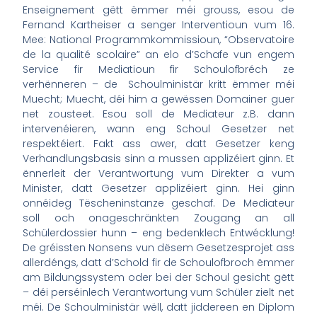
Enseignement gëtt ëmmer méi grouss, esou de
Fernand Kartheiser a senger Interventioun vum 16.
Mee: National Programmkommissioun, “Observatoire
de la qualité scolaire” an elo d’Schafe vun engem
Service fir Mediatioun fir Schoulofbréch ze
verhënneren – de Schoulministär kritt ëmmer méi
Muecht; Muecht, déi him a gewëssen Domainer guer
net zousteet. Esou soll de Mediateur z.B. dann
intervenéieren, wann eng Schoul Gesetzer net
respektéiert. Fakt ass awer, datt Gesetzer keng
Verhandlungsbasis sinn a mussen applizéiert ginn. Et
ënnerleit der Verantwortung vum Direkter a vum
Minister, datt Gesetzer applizéiert ginn. Hei ginn
onnéideg Tëscheninstanze geschaf. De Mediateur
soll och onageschränkten Zougang an all
Schülerdossier hunn – eng bedenklech Entwécklung!
De gréissten Nonsens vun dësem Gesetzesprojet ass
allerdéngs, datt d’Schold fir de Schoulofbroch ëmmer
am Bildungssystem oder bei der Schoul gesicht gëtt
– déi perséinlech Verantwortung vum Schüler zielt net
méi. De Schoulministär wëll, datt jiddereen en Diplom