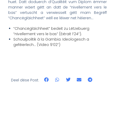
huet. Datt doduerch d’Qualitéit vum Diplom ëmmer
manner wäert gëtt an datt de “nivellement vers le
bas” vertuscht a verwiesselt gëtt mam Begrëff
“Chancëgläichheet” wëll ee léiwer net héieren…
“Chancëgläichheet” bedeit zu Lëtzebuerg
“nivellement vers le bas” (Extrait 1’24”).
Schoulpolitik à la Gambia: Ideologesch a
geféierlech… (Video 9’02”)
Deel dëse Post: