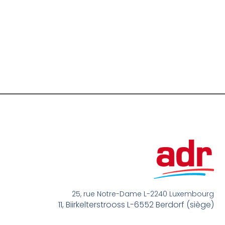
25, rue Notre-Dame L-2240 Luxembourg
11, Biirkelterstrooss L-6552 Berdorf (siège)