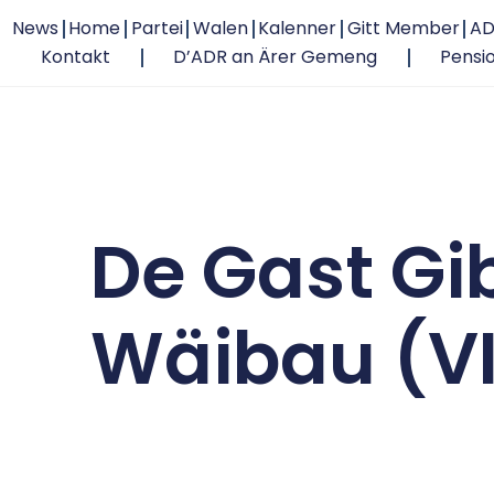
News
Home
Partei
Walen
Kalenner
Gitt Member
AD
Kontakt
D’ADR an Ärer Gemeng
Pensi
De Gast Gi
Wäibau (V