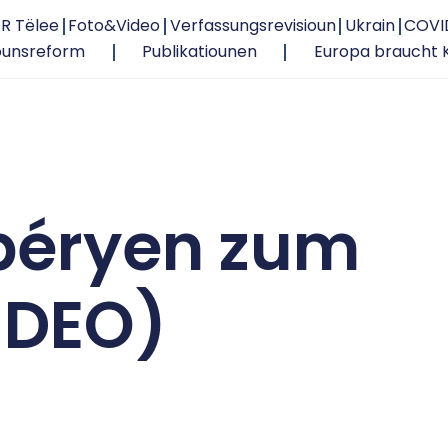
R Tëlee
Foto&Video
Verfassungsrevisioun
Ukrain
COVI
ounsreform
Publikatiounen
Europa braucht 
béryen zum
IDEO)