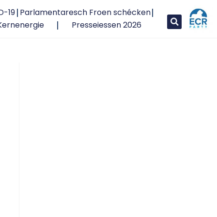
D-19
Parlamentaresch Froen schécken
Kernenergie
Presseiessen 2026