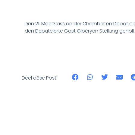
Den 21. Maërz ass an der Chamber en Debat d’o
den Deputéierte Gast Gibéryen Stellung geholl.
Deel dëse Post: