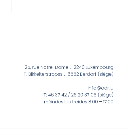
25, rue Notre-Dame L-2240 Luxembourg
11, Biirkelterstrooss L-6552 Berdorf (siège)
info@adr.lu
T: 46 37 42 / 26 20 37 06 (siège)
méindes bis freides 8:00 – 17:00