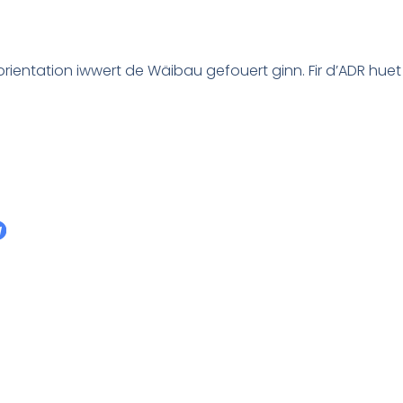
rientation iwwert de Wäibau gefouert ginn. Fir d’ADR huet