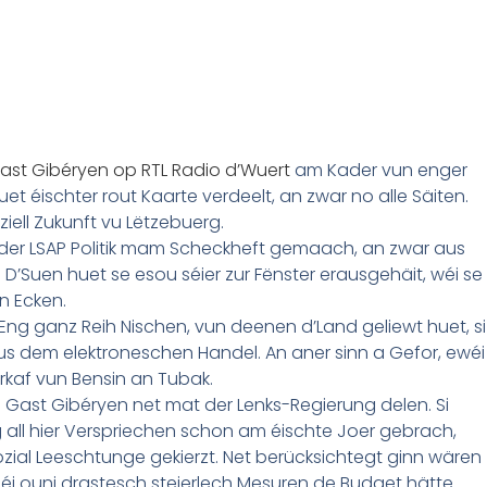
ast Gibéryen op RTL Radio d’Wuert
am Kader vun enger
et éischter rout Kaarte verdeelt, an zwar no alle Säiten.
ell Zukunft vu Lëtzebuerg.
 der LSAP Politik mam Scheckheft gemaach, an zwar aus
. D’Suen huet se esou séier zur Fënster erausgehäit, wéi se
n Ecken.
 Eng ganz Reih Nischen, vun deenen d’Land geliewt huet, si
us dem elektroneschen Handel. An aner sinn a Gefor, ewéi
rkaf vun Bensin an Tubak.
 Gast Gibéryen net mat der Lenks-Regierung delen. Si
 all hier Verspriechen schon am éischte Joer gebrach,
ozial Leeschtunge gekierzt. Net berücksichtegt ginn wären
i ouni drastesch steierlech Mesuren de Budget hätte