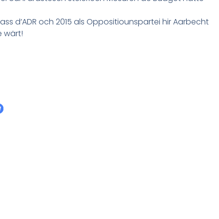
ass d’ADR och 2015 als Oppositiounspartei hir Aarbecht
 wärt!