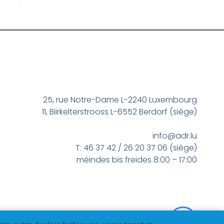
25, rue Notre-Dame L-2240 Luxembourg
11, Biirkelterstrooss L-6552 Berdorf (siège)
info@adr.lu
T: 46 37 42 / 26 20 37 06 (siège)
méindes bis freides 8:00 – 17:00