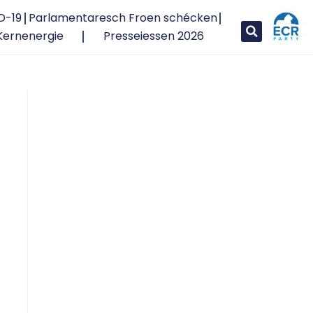
D-19
Parlamentaresch Froen schécken
Kernenergie
Presseiessen 2026