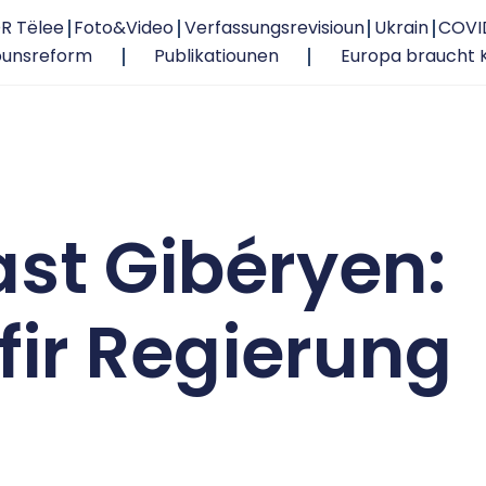
R Tëlee
Foto&Video
Verfassungsrevisioun
Ukrain
COVI
ounsreform
Publikatiounen
Europa braucht 
ast Gibéryen:
fir Regierung