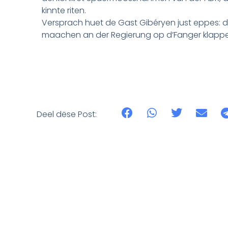
kinnte riten.
Versprach huet de Gast Gibéryen just eppes: d
maachen an der Regierung op d’Fanger klappe
Deel dëse Post: