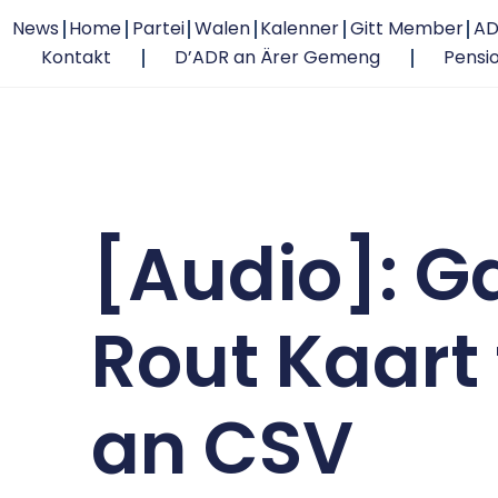
News
Home
Partei
Walen
Kalenner
Gitt Member
AD
Kontakt
D’ADR an Ärer Gemeng
Pensi
[Audio]: G
Rout Kaart 
an CSV