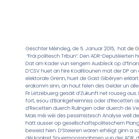
Gëschter Méindeg, de 5. Januar 2015, hat
de G
“Fräi politesch Tribün”. Den ADR-Deputéierten hu
Dat am Kader vun sengem Ausbleck op d’finanzi
D’CSV huet an hire Koalitiounen mat der DP an
elektorale Grënn, huet de Gast Gibéryen erklärt
erakomm sinn, an haut felen dës Gelder un alle
Fir Lëtzebuerg gesäit d’Zukunft net rouseg aus.
fort, esou d’Bankgeheimniss oder d’Recetten a
d’Recetten duerch Rulingen oder duerch de Ve
Mais méi wéi dës pessimistesch Analyse wëll de
hätt ausser op gesellschaftspoliteschem Plang
beweist hien. D’Steieren wären erhéigt ginn a s
déi konkret Spuermoossnahmen vun der ADR, dé