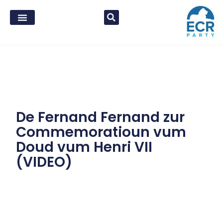
De Fernand Fernand zur
Commemoratioun vum
Doud vum Henri VII
(VIDEO)