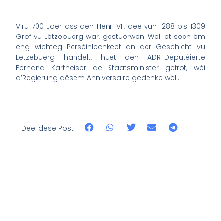
Viru 700 Joer ass den Henri VII, dee vun 1288 bis 1309
Grof vu Lëtzebuerg war, gestuerwen. Well et sech ëm
eng wichteg Perséinlechkeet an der Geschicht vu
Lëtzebuerg handelt, huet den ADR-Deputéierte
Fernand Kartheiser de Staatsminister gefrot, wéi
d’Regierung dësem Anniversaire gedenke wëll.
Deel dëse Post: