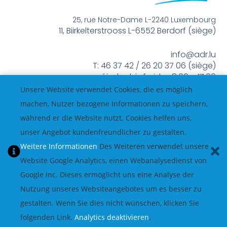
25, rue Notre-Dame L-2240 Luxembourg
11, Biirkelterstrooss L-6552 Berdorf (siège)
info@adr.lu
T: 46 37 42 / 26 20 37 06 (siège)
méindes bis freides 8:00 – 17:00
Unsere Website verwendet Cookies, die es möglich
machen, Nutzer bezogene Informationen zu speichern,
während er die Website nutzt. Cookies helfen uns,
unser Angebot kundenfreundlicher zu gestalten.
Weitere Informationen
Des Weiteren verwendet unsere
Website Google Analytics, einen Webanalysedienst von
Google Inc. Dieses ermöglicht uns eine Analyse der
Nutzung unseres Websiteangebotes um es besser zu
gestalten. Wenn Sie dies nicht wünschen, klicken Sie
folgenden Link.
Analytics deaktivieren
.
© All Rights Reserved.