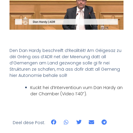
Den Dan Hardy beschreift d’Realitéit! Am Géigesaz zu
déi Gréng ass d’ADR net der Meenung datt all
d’Gemengen am Land gezwonge solle gi fir nei
Strukturen ze schafen, mä ass dofir datt all Gemeng
hier Autonomie behale soll!
Kuckt hei d’Interventioun vum Dan Hardy an
der Chamber (Video 1’40”).
Deel dëse Post: