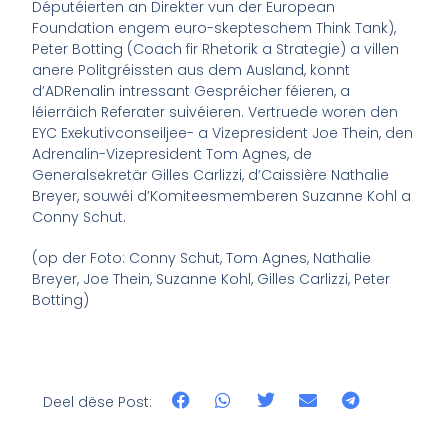
Députéierten an Direkter vun der European
Foundation engem euro-skepteschem Think Tank),
Peter Botting (Coach fir Rhetorik a Strategie) a villen
anere Politgréissten aus dem Ausland, konnt
d’ADRenalin intressant Gespréicher féieren, a
léierräich Referater suivéieren. Vertruede woren den
EYC Exekutivconseiljee- a Vizepresident Joe Thein, den
Adrenalin-Vizepresident Tom Agnes, de
Generalsekretär Gilles Carlizzi, d’Caissière Nathalie
Breyer, souwéi d’Komiteesmemberen Suzanne Kohl a
Conny Schut.
(op der Foto: Conny Schut, Tom Agnes, Nathalie
Breyer, Joe Thein, Suzanne Kohl, Gilles Carlizzi, Peter
Botting)
Deel dëse Post: