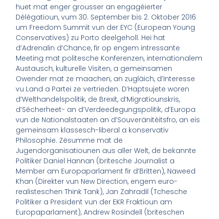
huet mat enger grousser an engagéierter
Délégatioun, vum 30. September bis 2. Oktober 2016
um Freedom Summit vun der EYC (European Young
Conservatives) zu Porto deelgeholl. Hei hat
d’Adrenalin d’Chance, fir op engem intressante
Meeting mat politesche Konferenzen, internationalem
Austausch, kulturelle Visiten, a gemeinsamen
Owender mat ze maachen, an zugläich, d’Interesse
vu Land a Partei ze vertrieden. D’Haptsujete woren
d’Welthandelspolitik, de Brexit, d’Migratiounskris,
d’Sécherheet- an d’Verdeedegungspolitik, d’Europa
vun de Nationalstaaten an d’Souveränitéitsfro, an eis
gemeinsam klassesch-liberal a konservativ
Philosophie. Zësumme mat de
Jugendorganisatiounen aus aller Welt, de bekannte
Politiker Daniel Hannan (britesche Journalist a
Member am Europaparlament fir d’Britten), Naweed
Khan (Direkter vun New Direction, engem euro-
realisteschen Think Tank), Jan Zahradil (Tchesche
Politiker a President vun der EKR Fraktioun am
Europaparlament), Andrew Rosindell (briteschen