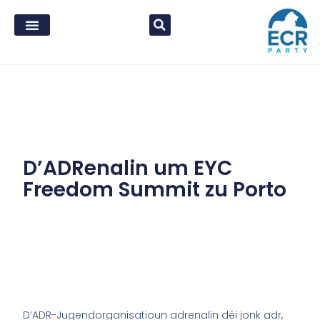
D’ADRenalin um EYC
Freedom Summit zu Porto
D’ADR-Jugendorganisatioun adrenalin déi jonk adr,