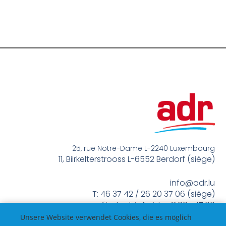
25, rue Notre-Dame L-2240 Luxembourg
11, Biirkelterstrooss L-6552 Berdorf (siège)
info@adr.lu
T: 46 37 42 / 26 20 37 06 (siège)
méindes bis freides 8:00 – 17:00
Unsere Website verwendet Cookies, die es möglich