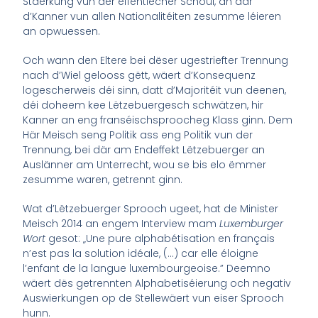
Stäerkung vun der ëffentlecher Schoul, an där
d’Kanner vun allen Nationalitéiten zesumme léieren
an opwuessen.
Och wann den Eltere bei dëser ugestriefter Trennung
nach d’Wiel gelooss gëtt, wäert d’Konsequenz
logescherweis déi sinn, datt d’Majoritéit vun deenen,
déi doheem kee Lëtzebuergesch schwätzen, hir
Kanner an eng franséischsproocheg Klass ginn. Dem
Här Meisch seng Politik ass eng Politik vun der
Trennung, bei där am Endeffekt Lëtzebuerger an
Auslänner am Unterrecht, wou se bis elo ëmmer
zesumme waren, getrennt ginn.
Wat d’Lëtzebuerger Sprooch ugeet, hat de Minister
Meisch 2014 an engem Interview mam
Luxemburger
Wort
gesot: „Une pure alphabétisation en français
n’est pas la solution idéale, (…) car elle éloigne
l’enfant de la langue luxembourgeoise.” Deemno
wäert dës getrennten Alphabetiséierung och negativ
Auswierkungen op de Stellewäert vun eiser Sprooch
hunn.