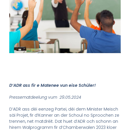
D‘ADR ass fir e Matenee vun eise Schüler!
Pressematdeelung vum 29.05.2024
D’ADR ass déi eenzeg Partei, déi dem Minister Meisch
säi Projet, fir d’Kanner an der Schoul no Sproochen ze
trennen, net matdréit. Dat huet d’ADR och schonn an
hirem Walprogramm fir d’Chamberwalen 2023 kloer