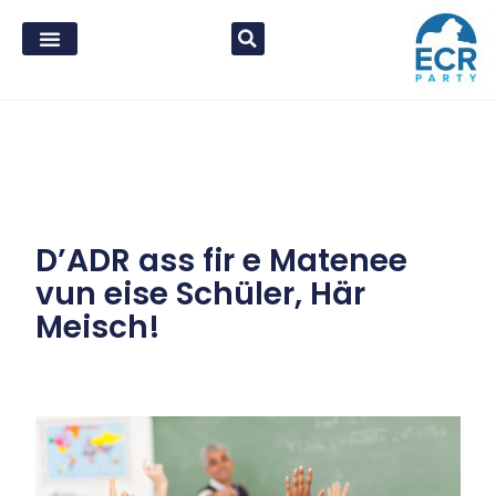
D’ADR ass fir e Matenee
vun eise Schüler, Här
Meisch!