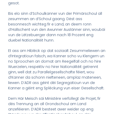
gesot.
Bis elo sinn d’Schoulkanner vun der Primärschoul all
zesummen an d’Schoul gaang. Dëst ass
besonnesch wichteg fir e Land, an deem ronn
d’Hallschent vun den Awunner Auslänner sinn, woubäi
vun de Lëtzebuerger dann nach 18 Prozent eng
duebel Nationalitéit hunn.
Et ass am Hibléck op dat soziaalt Zesummeliewen an
d’Integratioun falsch, wa Kanner scho vu Klengem un
no Sproochen an domat am Reegelfall och no hire
Wuerzelen, respektiv no hirer Nationalitéit getrennt
ginn, well dat zu Parallelgesellschafte féiert, wou
d’Kanner da schonn niefteneen, amplaz mateneen,
liewen. D’ADR ass géint déi Segregatioun vun de
Kanner a géint eng Spléckung vun eiser Gesellschaft.
Dem Här Meisch säi Ministère verfollegt de Projet, fir
dës Trennung an all Grondschoul am Land
anzeféieren. D’ADR besteet awer weider op eng