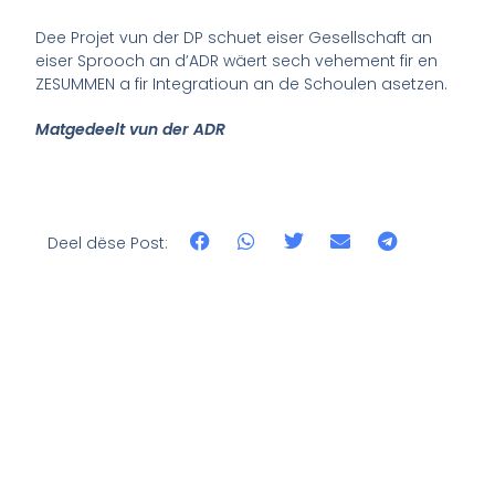
Dee Projet vun der DP schuet eiser Gesellschaft an
eiser Sprooch an d’ADR wäert sech vehement fir en
ZESUMMEN a fir Integratioun an de Schoulen asetzen.
Matgedeelt vun der ADR
Deel dëse Post: