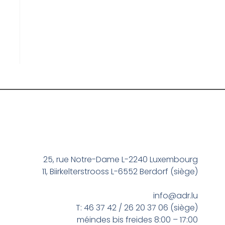
25, rue Notre-Dame L-2240 Luxembourg
11, Biirkelterstrooss L-6552 Berdorf (siège)
info@adr.lu
T: 46 37 42 / 26 20 37 06 (siège)
méindes bis freides 8:00 – 17:00