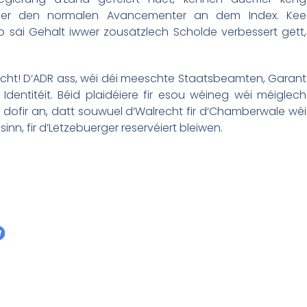
sser den normalen Avancementer an dem Index. Kee
o säi Gehalt iwwer zousätzlech Scholde verbessert gëtt,
cht! D‘ADR ass, wéi déi meeschte Staatsbeamten, Garant
Identitéit. Béid plaidéiere fir esou wéineg wéi méiglech
n dofir an, datt souwuel d‘Walrecht fir d‘Chamberwale wéi
inn, fir d’Lëtzebuerger reservéiert bleiwen.