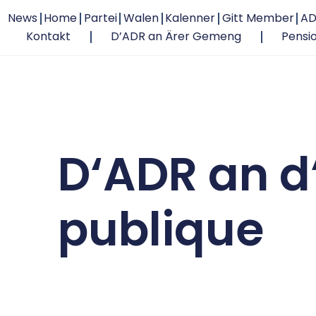
News
Home
Partei
Walen
Kalenner
Gitt Member
AD
Kontakt
D’ADR an Ärer Gemeng
Pensi
D‘ADR an d
publique