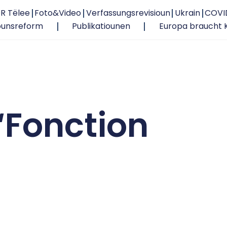
R Tëlee
Foto&Video
Verfassungsrevisioun
Ukrain
COVI
ounsreform
Publikatiounen
Europa braucht 
‘Fonction