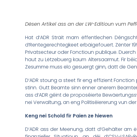
Dësen Artikel ass an der LW-Editioun vum Pef
Hat d‘ADR Sträit mam ëffentlechen Déngscht
d‘Rentegerechtegkeet erbäigefouert. Zënter 19
Privatsecteur oder Fonctioun publique. Duerc
haut zu Lëtzebuerg kaum Altersaarmut. Fir bé
Zesumme muss elo gesuergt ginn, datt de Gen
D‘ADR stoung a steet fir eng effizient Foncti
stinn. Gutt Beamte sinn ënner anerem Beamten
ass d‘ADR géint de proposéierte Bewäertungss
nei Verwaltung, an eng Politiséiererung vun de
Keng nei Schold fir Paien ze hiewen
D‘ADR ass der Meenung, datt d‘Gehälter am ëff
finanzieller Situatioun, an déi d‘CSV-LSAP