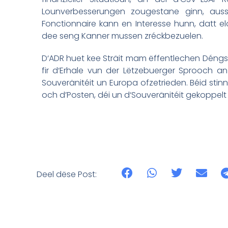
Lounverbesserungen zougestane ginn, au
Fonctionnaire kann en Interesse hunn, datt el
dee seng Kanner mussen zréckbezuelen.
D‘ADR huet kee Sträit mam ëffentlechen Déngs
fir d‘Erhale vun der Lëtzebuerger Sprooch an 
Souveränitéit un Europa ofzetrieden. Béid stin
och d’Posten, déi un d‘Souveränitéit gekoppelt s
Deel dëse Post: