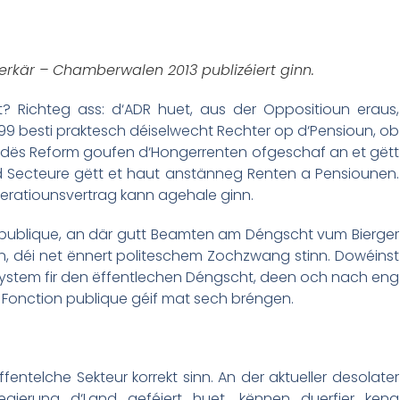
ferkär – Chamberwalen 2013 publizéiert ginn.
? Richteg ass: d‘ADR huet, aus der Oppositioun eraus,
99 besti praktesch déiselwecht Rechter op d‘Pensioun, ob
h dës Reform goufen d‘Hongerrenten ofgeschaf an et gëtt
id Secteure gëtt et haut anstänneg Renten a Pensiounen.
eratiounsvertrag kann agehale ginn.
on publique, an där gutt Beamten am Déngscht vum Bierger
, déi net ënnert politeschem Zochzwang stinn. Dowéinst
ystem fir den ëffentlechen Déngscht, deen och nach eng
r Fonction publique géif mat sech bréngen.
entelche Sekteur korrekt sinn. An der aktueller desolater
-Regierung d‘Land geféiert huet, kënnen duerfier keng