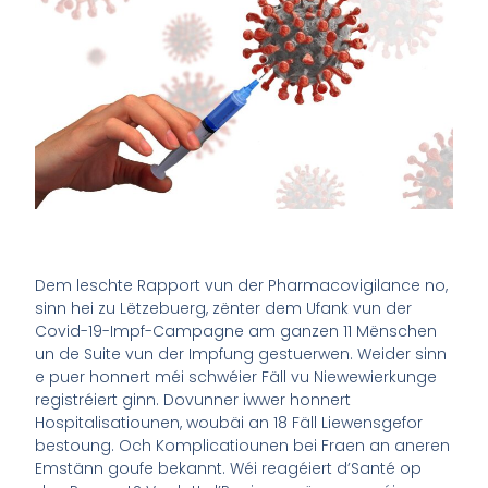
Dem leschte Rapport vun der Pharmacovigilance no,
sinn hei zu Lëtzebuerg, zënter dem Ufank vun der
Covid-19-Impf-Campagne am ganzen 11 Mënschen
un de Suite vun der Impfung gestuerwen. Weider sinn
e puer honnert méi schwéier Fäll vu Niewewierkunge
registréiert ginn. Dovunner iwwer honnert
Hospitalisatiounen, woubäi an 18 Fäll Liewensgefor
bestoung. Och Komplicatiounen bei Fraen an aneren
Emstänn goufe bekannt. Wéi reagéiert d’Santé op