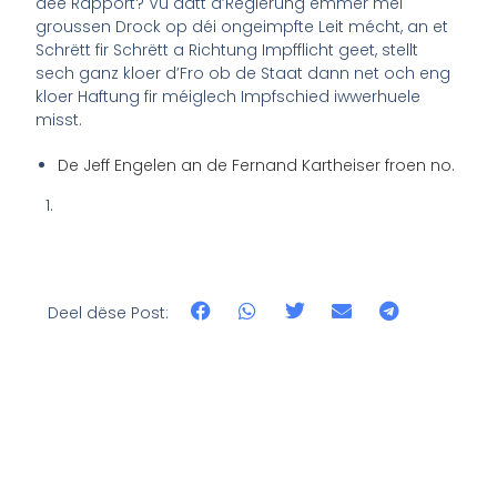
dee Rapport? Vu datt d’Regierung ëmmer méi
groussen Drock op déi ongeimpfte Leit mécht, an et
Schrëtt fir Schrëtt a Richtung Impfflicht geet, stellt
sech ganz kloer d’Fro ob de Staat dann net och eng
kloer Haftung fir méiglech Impfschied iwwerhuele
misst.
De Jeff Engelen an de Fernand Kartheiser froen no.
Deel dëse Post: