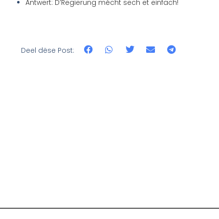
Äntwert: D’Regierung mécht sech et einfach!
Deel dëse Post: