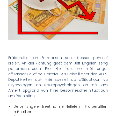
Fräiberuffler an Entreprisen solle besser gehollef
kréien. An déi Richtung geet dem Jeff Engelen seng
parlamentaresch Fro. Hie freet no méi enger
effikasser Hëllef bei Härtefäll. Als Beispill geet den ADR-
Deputéierten och méi speziell op d’Situatioun vu
Psychologen an Neuropsychologen an, déi am
Ament opgrond vun hirer besonnescher Situatioun
am Reen stinn.
De Jeff Engelen freet no méi Hëllefen fir Fräiberuffler
a Betriber