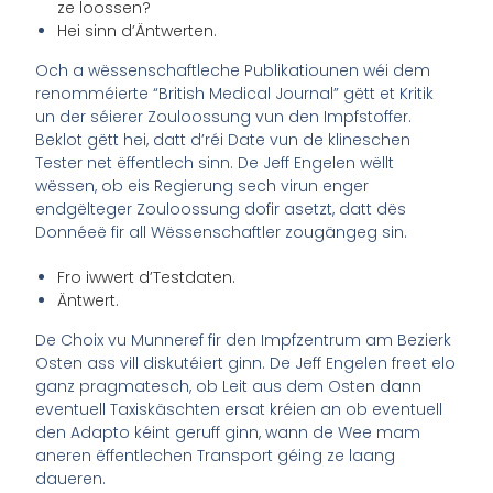
ze loossen?
Hei sinn d’Äntwerten.
Och a wëssenschaftleche Publikatiounen wéi dem
renomméierte “British Medical Journal” gëtt et Kritik
un der séierer Zouloossung vun den Impfstoffer.
Beklot gëtt hei, datt d’réi Date vun de klineschen
Tester net ëffentlech sinn. De Jeff Engelen wëllt
wëssen, ob eis Regierung sech virun enger
endgëlteger Zouloossung dofir asetzt, datt dës
Donnéeë fir all Wëssenschaftler zougängeg sin.
Fro iwwert d’Testdaten.
Äntwert.
De Choix vu Munneref fir den Impfzentrum am Bezierk
Osten ass vill diskutéiert ginn. De Jeff Engelen freet elo
ganz pragmatesch, ob Leit aus dem Osten dann
eventuell Taxiskäschten ersat kréien an ob eventuell
den Adapto kéint geruff ginn, wann de Wee mam
aneren ëffentlechen Transport géing ze laang
daueren.