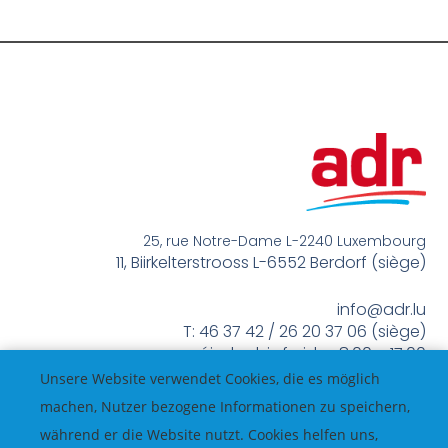
25, rue Notre-Dame L-2240 Luxembourg
11, Biirkelterstrooss L-6552 Berdorf (siège)
info@adr.lu
T: 46 37 42 / 26 20 37 06 (siège)
méindes bis freides 8:00 – 17:00
Unsere Website verwendet Cookies, die es möglich
machen, Nutzer bezogene Informationen zu speichern,
während er die Website nutzt. Cookies helfen uns,