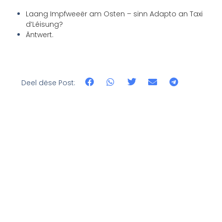
Laang Impfweeër am Osten – sinn Adapto an Taxi
d’Léisung?
Äntwert.
Deel dëse Post: