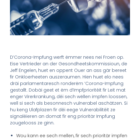
D’Corona-Impfung werft ëmmer nees nei Froen op.
Eise Vertrieder an der Gesondheetskommissioun, de
Jeff Engelen, huet en oppent Ouer an ass gär bereet
fir Onkloerheeten auszeraumen. Hien huet elo nees
dräi parlamentaresch ronderëm ‘Corona-Impfung
gestallt. Dobäi geet et ëm d’Impfprioritéit fir Leit mat
enger Virerkrankung, déi sech wëllen impfen loossen,
well si sech als besonnesch vulnerabel aschätzen. Si
hu keng Ulafplazen fir déi eege Vulnerabilitéit ze
signaléieren an domat fir eng prioritär Impfung
zougelooss ze ginn.
Wou kann ee sech mellen, fir sech prioritär impfen