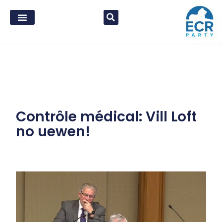
Contrôle médical: Vill Loft
no uewen!