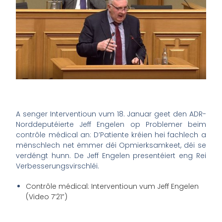
A senger Interventioun vum 18. Januar geet den ADR-
Norddeputéierte Jeff Engelen op Problemer beim
contrôle médical an: D’Patiente kréien hei fachlech a
mënschlech net ëmmer déi Opmierksamkeet, déi se
verdéngt hunn. De Jeff
Engelen
presentéiert eng Rei
Verbesserungsvirschléi.
Contrôle médical: Interventioun vum Jeff Engelen
(Video 7’21”)