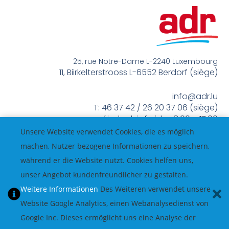
25, rue Notre-Dame L-2240 Luxembourg
11, Biirkelterstrooss L-6552 Berdorf (siège)
info@adr.lu
T: 46 37 42 / 26 20 37 06 (siège)
méindes bis freides 8:00 – 17:00
Unsere Website verwendet Cookies, die es möglich
machen, Nutzer bezogene Informationen zu speichern,
während er die Website nutzt. Cookies helfen uns,
unser Angebot kundenfreundlicher zu gestalten.
Weitere Informationen
Des Weiteren verwendet unsere
Website Google Analytics, einen Webanalysedienst von
Google Inc. Dieses ermöglicht uns eine Analyse der