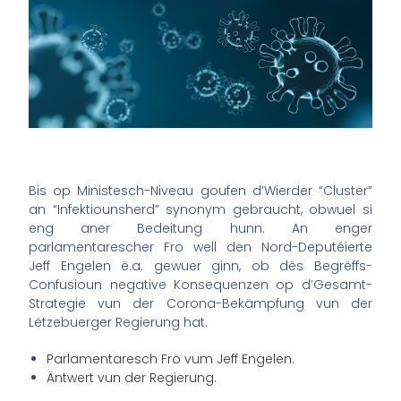
Bis op Ministesch-Niveau goufen d’Wierder “Cluster”
an “Infektiounsherd” synonym gebraucht, obwuel si
eng aner Bedeitung hunn. An enger
parlamentarescher Fro well den Nord-Deputéierte
Jeff Engelen ë.a. gewuer ginn, ob dës Begrëffs-
Confusioun negative Konsequenzen op d’Gesamt-
Strategie vun der Corona-Bekämpfung vun der
Lëtzebuerger Regierung hat.
Parlamentaresch Fro vum Jeff Engelen.
Äntwert vun der Regierung.