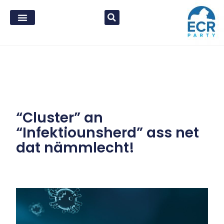
“Cluster” an
“Infektiounsherd” ass net
dat nämmlecht!