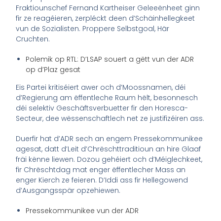
Fraktiounschef Fernand Kartheiser Geleeënheet ginn
fir ze reagéieren, zerpléckt deen d’Schäinhellegkeet
vun de Sozialisten. Proppere Selbstgoal, Här
Cruchten.
Polemik op RTL: D’LSAP souert a gëtt vun der ADR
op d’Plaz gesat
Eis Partei kritiséiert awer och d’Moossnamen, déi
d’Regierung am ëffentleche Raum hëlt, besonnesch
déi selektiv Geschäftsverbuetter fir den Horesca-
Secteur, dee wëssenschaftlech net ze justifizéiren ass.
Duerfir hat d’ADR sech an engem Pressekommunikee
agesat, datt d’Leit d’Chrëschttraditioun an hire Glaaf
fräi kënne liewen. Dozou gehéiert och d’Méiglechkeet,
fir Chrëschtdag mat enger ëffentlecher Mass an
enger Kierch ze feieren. D’Iddi ass fir Hellegowend
d’Ausgangsspär opzehiewen.
Pressekommunikee vun der ADR