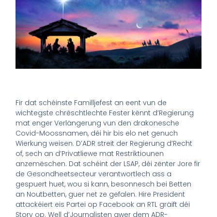
Fir dat schéinste Familljefest an eent vun de
wichtegste chrëschtlechte Fester kënnt d’Regierung
mat enger Verlängerung vun den drakonesche
Covid-Moossnamen, déi hir bis elo net genuch
Wierkung weisen. D’ADR streit der Regierung d’Recht
of, sech an d’Privatliewe mat Restriktiounen
anzemëschen. Dat schéint der LSAP, déi zënter Jore fir
de Gesondheetsecteur verantwortlech ass a
gespuert huet, wou si kann, besonnesch bei Betten
an Noutbetten, guer net ze gefalen. Hire President
attackéiert eis Partei op Facebook an RTL gräift déi
Story op. Well d’Journalisten awer dem ADR-