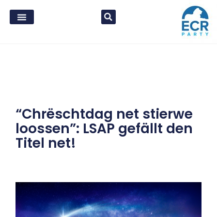
“Chrëschtdag net stierwe
loossen”: LSAP gefällt den
Titel net!