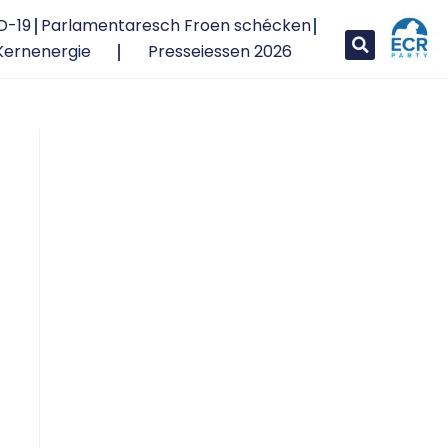
D-19
Parlamentaresch Froen schécken
Kernenergie
Presseiessen 2026