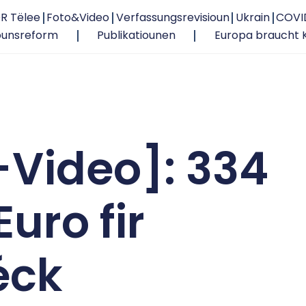
R Tëlee
Foto&Video
Verfassungsrevisioun
Ukrain
COVI
ounsreform
Publikatiounen
Europa braucht 
Video]: 334
uro fir
éck