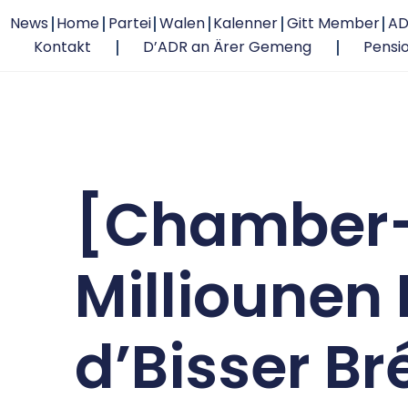
News
Home
Partei
Walen
Kalenner
Gitt Member
AD
Kontakt
D’ADR an Ärer Gemeng
Pensi
[Chamber-
Milliounen E
d’Bisser Br