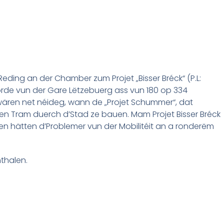
eding an der Chamber zum Projet „Bisser Bréck“ (P.L:
orde vun der Gare Lëtzebuerg ass vun 180 op 334
wären net néideg, wann de „Projet Schummer“, dat
 den Tram duerch d’Stad ze bauen. Mam Projet Bisser Bréck
ten hätten d’Problemer vun der Mobilitéit an a ronderëm
thalen.