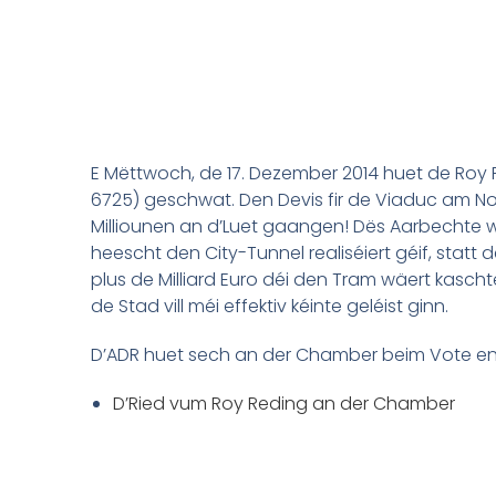
E Mëttwoch, de 17. Dezember 2014 huet de Roy R
6725) geschwat. Den Devis fir de Viaduc am N
Milliounen an d’Luet gaangen! Dës Aarbechte 
heescht den City-Tunnel realiséiert géif, statt
plus de Milliard Euro déi den Tram wäert kasch
de Stad vill méi effektiv kéinte geléist ginn.
D’ADR huet sech an der Chamber beim Vote en
D’Ried vum Roy Reding an der Chamber