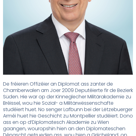
De fréieren Offizéier an Diplomat ass zanter de
Chamberwalen am Joer 2009 Deputéierte fir de Bezierk
Süden. Hie war op der Kinneglecher Militärakademie zu
Bréissel, wou hie Sozial- a Militärwëssenschafte
studéiert huet. No senger Lafbunn bei der Lëtzebuerger
Arméi huet hie Geschicht zu Montpellier studéiert. Dono
ass en op d’Diplomatesch Akademie zu Wien
gaangen, wouropshin hien an den Diplomateschen
Déngscht getrueden ass, wou hien a Griicheland, op