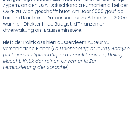
Zypern, an den USA, Däitschland a Rumänien a bei der
OSZE zu Wien geschafft huet. Am Joer 2000 gouf de
Fernand Kartheiser Ambassadeur zu Athen. Vun 2005 u
war hien Direkter fir de Budget, d’Finanzen an
d’Verwaltung am Bausseministère.
Nieft der Politik ass hien ausserdeem Auteur vu
verschiddene Bicher (
Le Luxembourg et l’ONU, Analyse
politique et diplomatique du conflit coréen, Helleg
Muecht, Kritik der reinen Unvernunft: Zur
Feminisierung der Sprache
).