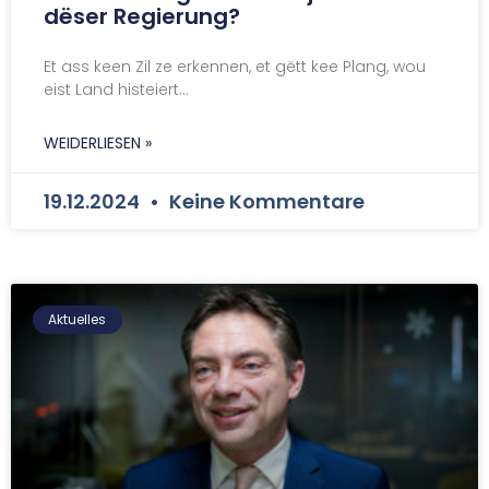
dëser Regierung?
Et ass keen Zil ze erkennen, et gëtt kee Plang, wou
eist Land histeiert…
WEIDERLIESEN »
19.12.2024
Keine Kommentare
Aktuelles