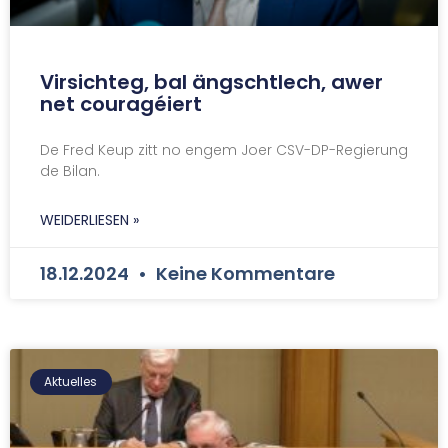
Virsichteg, bal ängschtlech, awer
net couragéiert
De Fred Keup zitt no engem Joer CSV-DP-Regierung
de Bilan.
WEIDERLIESEN »
18.12.2024
Keine Kommentare
Aktuelles