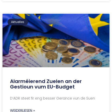
Aktuelles
Alarméierend Zuelen an der
Gestioun vum EU-Budget
D’ADR steet fir eng besser Gerance vun de Suen
WEIDERLIESEN »