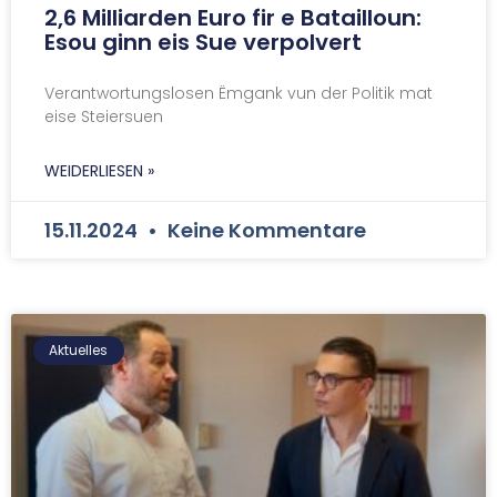
2,6 Milliarden Euro fir e Batailloun:
Esou ginn eis Sue verpolvert
Verantwortungslosen Ëmgank vun der Politik mat
eise Steiersuen
WEIDERLIESEN »
15.11.2024
Keine Kommentare
Aktuelles