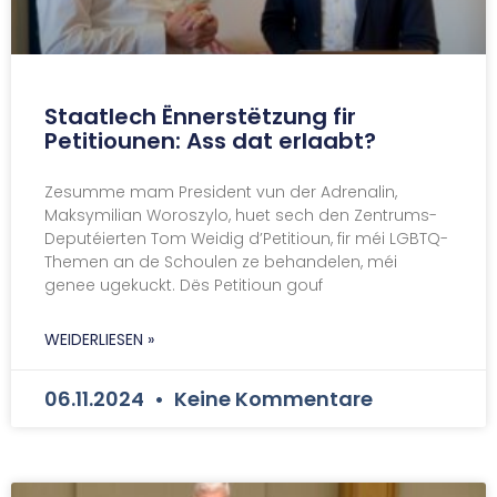
Staatlech Ënnerstëtzung fir
Petitiounen: Ass dat erlaabt?
Zesumme mam President vun der Adrenalin,
Maksymilian Woroszylo, huet sech den Zentrums-
Deputéierten Tom Weidig d’Petitioun, fir méi LGBTQ-
Themen an de Schoulen ze behandelen, méi
genee ugekuckt. Dës Petitioun gouf
WEIDERLIESEN »
06.11.2024
Keine Kommentare