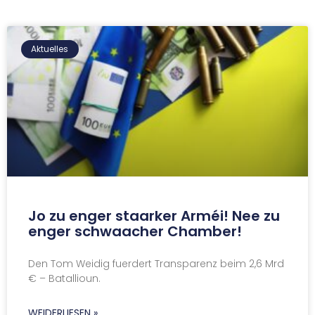
Aktuelles
Jo zu enger staarker Arméi! Nee zu
enger schwaacher Chamber!
Den Tom Weidig fuerdert Transparenz beim 2,6 Mrd
€ – Batallioun.
WEIDERLIESEN »