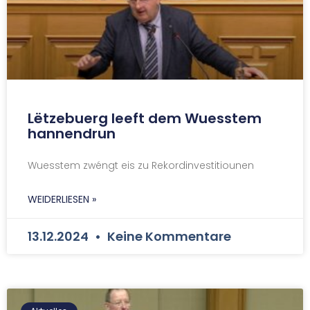
Lëtzebuerg leeft dem Wuesstem
hannendrun
Wuesstem zwéngt eis zu Rekordinvestitiounen
WEIDERLIESEN »
13.12.2024
Keine Kommentare