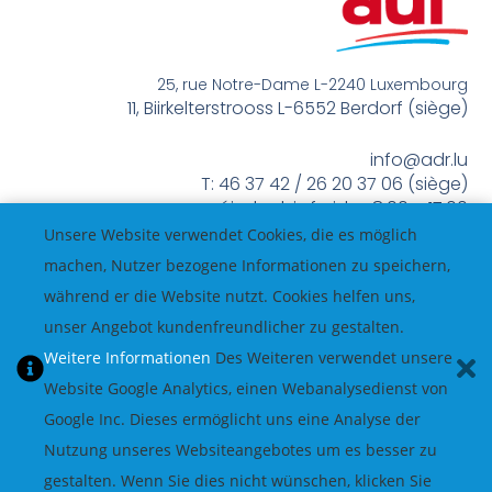
25, rue Notre-Dame L-2240 Luxembourg
11, Biirkelterstrooss L-6552 Berdorf (siège)
info@adr.lu
T: 46 37 42 / 26 20 37 06 (siège)
méindes bis freides 8:00 – 17:00
Unsere Website verwendet Cookies, die es möglich
machen, Nutzer bezogene Informationen zu speichern,
während er die Website nutzt. Cookies helfen uns,
unser Angebot kundenfreundlicher zu gestalten.
Weitere Informationen
Des Weiteren verwendet unsere
Website Google Analytics, einen Webanalysedienst von
Google Inc. Dieses ermöglicht uns eine Analyse der
Nutzung unseres Websiteangebotes um es besser zu
gestalten. Wenn Sie dies nicht wünschen, klicken Sie