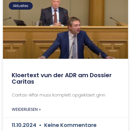
Aktuelles
Kloertext vun der ADR am Dossier
Caritas
Caritas-Affär muss komplett opgekläert ginn
WEIDERLIESEN »
11.10.2024
Keine Kommentare