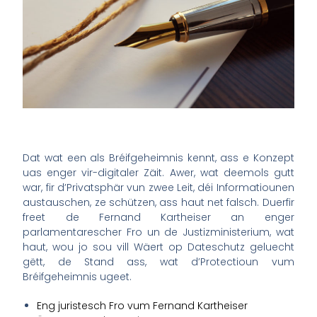
Dat wat een als Bréifgeheimnis kennt, ass e Konzept
uas enger vir-digitaler Zäit. Awer, wat deemols gutt
war, fir d’Privatsphär vun zwee Leit, déi Informatiounen
austauschen, ze schützen, ass haut net falsch. Duerfir
freet de Fernand Kartheiser an enger
parlamentarescher Fro un de Justizministerium, wat
haut, wou jo sou vill Wäert op Dateschutz geluecht
gëtt, de Stand ass, wat d’Protectioun vum
Bréifgeheimnis ugeet.
Eng juristesch Fro vum Fernand Kartheiser