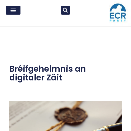
Bréifgeheimnis an
digitaler Zäit