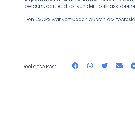
betount, datt et d’Roll vun der Politik ass, d
Den
CSCPS war vertrueden duerch d’Vizepresiden
Deel dëse Post: