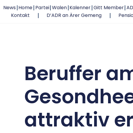
News
Home
Partei
Walen
Kalenner
Gitt Member
AD
Kontakt
D’ADR an Ärer Gemeng
Pensi
Beruffer a
Gesondhee
attraktiv e