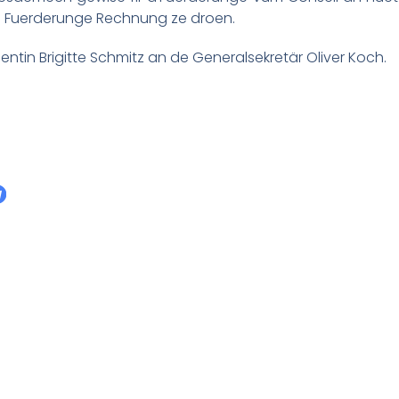
eene Fuerderunge Rechnung ze droen.
tin Brigitte Schmitz an de Generalsekretär Oliver Koch.