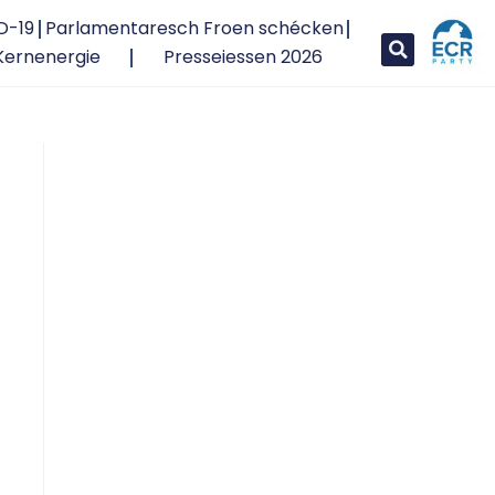
D-19
Parlamentaresch Froen schécken
Kernenergie
Presseiessen 2026