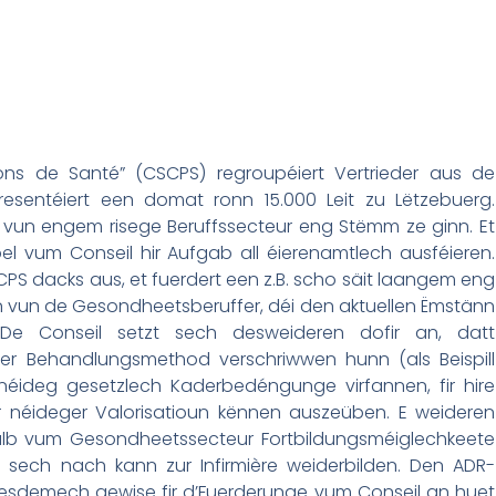
ions de Santé” (CSCPS) regroupéiert Vertrieder aus de
resentéiert een domat ronn 15.000 Leit zu Lëtzebuerg.
 vun engem risege Beruffssecteur eng Stëmm ze ginn. Et
 vum Conseil hir Aufgab all éierenamtlech ausféieren.
PS dacks aus, et fuerdert een z.B. scho säit laangem eng
 vun de Gesondheetsberuffer, déi den aktuellen Ëmstänn
De Conseil setzt sech desweideren dofir an, datt
her Behandlungsmethod verschriwwen hunn (als Beispill
éideg gesetzlech Kaderbedéngunge virfannen, fir hire
 néideger Valorisatioun kënnen auszeüben. E weideren
alb vum Gesondheetssecteur Fortbildungsméiglechkeete
 sech nach kann zur Infirmière weiderbilden. Den ADR-
teesdemech gewise fir d’Fuerderunge vum Conseil an huet