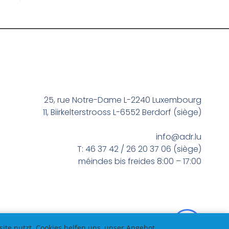
25, rue Notre-Dame L-2240 Luxembourg
11, Biirkelterstrooss L-6552 Berdorf (siège)
info@adr.lu
T: 46 37 42 / 26 20 37 06 (siège)
méindes bis freides 8:00 – 17:00
te nutzt. Cookies helfen uns, unser Angebot