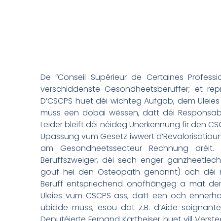
De “Conseil Supérieur de Certaines Profess
verschiddenste Gesondheetsberuffer; et rep
D’CSCPS huet déi wichteg Aufgab, dem Uleies
muss een dobäi wëssen, datt déi Responsabel
Leider bleift déi néideg Unerkennung fir
den
CSC
Upassung vum Gesetz iwwert d’Revalorisatioun
am Gesondheetssecteur Rechnung dréit. 
Beruffszweiger, déi sech enger ganzheetlec
gouf hei den Osteopath genannt) och déi n
Beruff entspriechend onofhängeg a mat der
Uleies vum CSCPS ass, datt een och ënnerh
ubidde muss, esou dat z.B. d’Aide-soignante
Deputéierte Fernand Kartheiser huet vill Vers