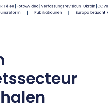
R Tëlee
Foto&Video
Verfassungsrevisioun
Ukrain
COVI
ounsreform
Publikatiounen
Europa braucht 
m
tssecteur
rhalen