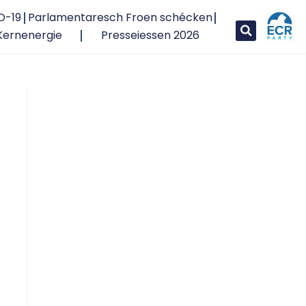
D-19
Parlamentaresch Froen schécken
Kernenergie
Presseiessen 2026