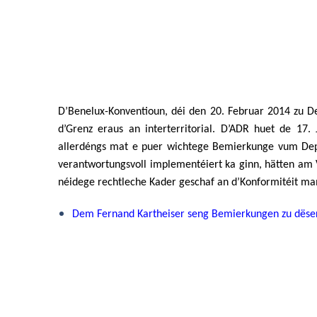
D’Benelux-Konventioun, déi den 20. Februar 2014 zu D
d’Grenz eraus an interterritorial. D’ADR huet de 17
allerdéngs mat e puer wichtege Bemierkunge vum Deput
verantwortungsvoll implementéiert ka ginn, hätten am 
néidege rechtleche Kader geschaf an d’Konformitéit mam
Dem Fernand Kartheiser seng Bemierkungen zu dëser