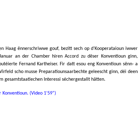
en Haag ënnerschriwwe gouf, bezitt sech op d’Kooperataioun iwwer
. Januar an der Chamber hiren Accord zu dëser Konventioun ginn,
éierte Fernand Kartheiser. Fir datt esou eng Konventioun sënn- a
Virfeld scho musse Preparatiounsaarbechte geleescht ginn, déi deen
 gesamtstaatlechen Interessi séchergestallt hätten.
 Konventioun. (Video 1’59”)