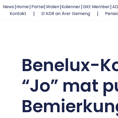
News
Home
Partei
Walen
Kalenner
Gitt Member
AD
Kontakt
D’ADR an Ärer Gemeng
Pensi
Benelux-Ko
“Jo” mat p
Bemierkun