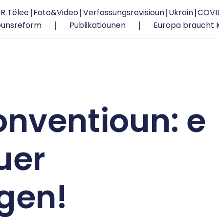
R Tëlee
Foto&Video
Verfassungsrevisioun
Ukrain
COVI
ounsreform
Publikatiounen
Europa braucht 
nventioun: e
uer
gen!