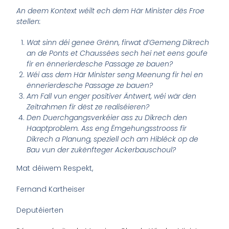
An deem Kontext wéilt ech dem Här Minister dës Froe
stellen:
Wat sinn déi genee Grënn, firwat d’Gemeng Dikrech
an de Ponts et Chaussées sech hei net eens goufe
fir en ënnerierdesche Passage ze bauen?
Wéi ass dem Här Minister seng Meenung fir hei en
ënnerierdesche Passage ze bauen?
Am Fall vun enger positiver Äntwert, wéi wär den
Zeitrahmen fir dëst ze realiséieren?
Den Duerchgangsverkéier ass zu Dikrech den
Haaptproblem. Ass eng Ëmgehungsstrooss fir
Dikrech a Planung, speziell och am Hibléck op de
Bau vun der zukënfteger Ackerbauschoul?
Mat déiwem Respekt,
Fernand Kartheiser
Deputéierten