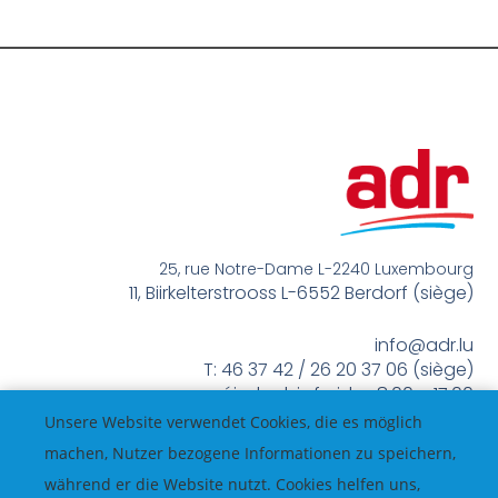
25, rue Notre-Dame L-2240 Luxembourg
11, Biirkelterstrooss L-6552 Berdorf (siège)
info@adr.lu
T: 46 37 42 / 26 20 37 06 (siège)
méindes bis freides 8:00 – 17:00
Unsere Website verwendet Cookies, die es möglich
machen, Nutzer bezogene Informationen zu speichern,
während er die Website nutzt. Cookies helfen uns,