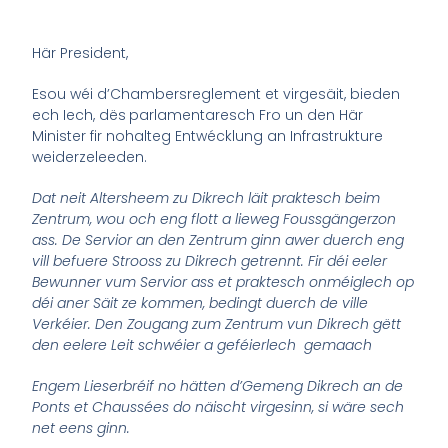
Här President,
Esou wéi d’Chambersreglement et virgesäit, bieden
ech Iech, dës
parlamentaresch Fro un den Här
Minister fir nohalteg Entwécklung an Infrastrukture
weiderzeleeden.
Dat neit Altersheem zu Dikrech läit praktesch beim
Zentrum, wou och eng flott a lieweg Foussgängerzon
ass. De Servior an den Zentrum ginn awer duerch eng
vill befuere Strooss zu Dikrech getrennt. Fir déi eeler
Bewunner vum Servior ass et praktesch onméiglech op
déi aner Säit ze kommen, bedingt duerch de ville
Verkéier. Den Zougang zum Zentrum vun Dikrech gëtt
den eelere Leit schwéier a geféierlech gemaach
Engem Lieserbréif no hätten d’Gemeng Dikrech an de
Ponts et Chaussées do näischt virgesinn, si wäre sech
net eens ginn.