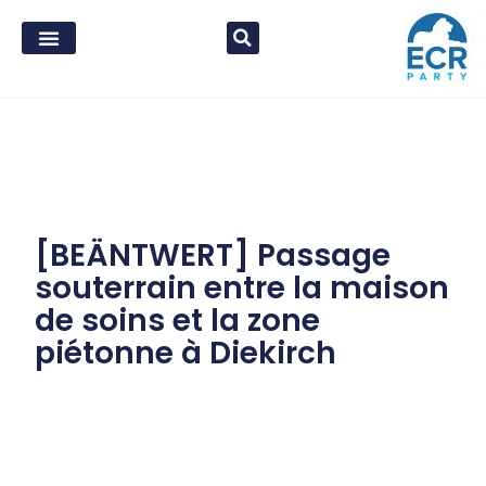
[BEÄNTWERT] Passage
souterrain entre la maison
de soins et la zone
piétonne à Diekirch