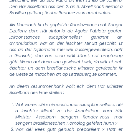
besichen, een zu São Paulo an een zu Rio de Janeiro.
Den Här Asselborn ass den 2. an 3. Abrëll nach eemol a
Brasilien geflunn, fir dee Rendez-vous nozehuelen.
Als Uersaach fir de geplatzte Rendez-vous mat Senger
Exzellenz dem Här Antonio de Aguiar Patriota goufen
„circonstances exceptionnelles“ genannt an
d’Annulatioun wär an der leschter Minutt geschitt. Et
ass an der Diplomatie méi wéi aussergewéinlech, datt
e Gaascht, dee vun esou wäit kënnt, net empfaang
gëtt. Wann dat dann sou gewiescht wär, da wär et och
éischter un dem brasilianesche Minister gewiescht fir
de Geste ze maachen an op Lëtzebuerg ze kommen.
An deem Zesummenhank wollt ech dem Här Minister
Asselborn dës Froe stellen :
Wat woren déi « circonstances exceptionnelles », déi
a leschter Minutt zu der Annulatioun vum Här
Minister Asselborn sengem Rendez-vous mat
sengem brasilianeschen Homolog geféiert hunn ?
Wor déi Rees gutt genuch preparéiert ? Hätt et