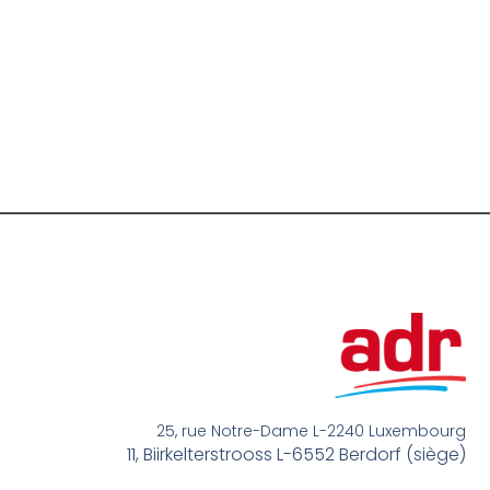
25, rue Notre-Dame L-2240 Luxembourg
11, Biirkelterstrooss L-6552 Berdorf (siège)