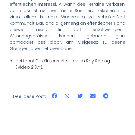
ëffentlechen Interessi. A wann dës Terraine verkafen,
dann ass et net nëmme fir Suen eranzekréien, ma
virun allem fir neie Wunnraum ze schafen.Datt
kommunalt Bauland allgemeng an ëffentlecher Hand
bleiwe misst, fir datt erschwénglech
Wunnengspräisser kënnen ugebuede ginn,
domadder ass d’adr, am Géigesaz zu deene
Gréngen, guer net averstanen.
Hei fannt Dir d’Interventioun vum Roy Reding
(Video 2’37”).
Deel dëse Post: