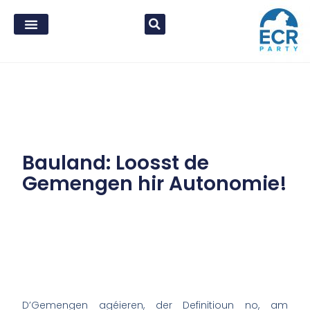
Bauland: Loosst de
Gemengen hir Autonomie!
D’Gemengen agéieren, der Definitioun no, am