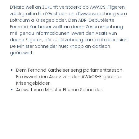
D’Nato wëll an Zukunft verstäerkt op AWACS-Fligeren
zréckgräifen fir d’Gestioun an d’Iwwerwaachung vum
Loftraum a Krisegebidder. Den ADR-Deputéierte
Fernand Kartheiser wollt an deem Zesummenhang
méi genau Informatiounen iwwert den Asatz vun
deene Fligeren, déi zu Lëtzebuerg immatrikuléiert sinn.
De Minister Schneider huet knapp an däitlech
geäntwert.
Dem Fernand Kartheiser seng parlamentaresch
Fro iwwert den Asatz vun den AWACS-Fligeren a
Krisengebidder.
Äntwert vum Minister Etienne Schneider.