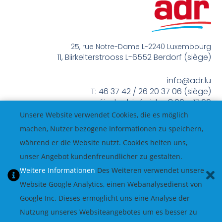
25, rue Notre-Dame L-2240 Luxembourg
11, Biirkelterstrooss L-6552 Berdorf (siège)
info@adr.lu
T: 46 37 42 / 26 20 37 06 (siège)
méindes bis freides 8:00 – 17:00
Unsere Website verwendet Cookies, die es möglich
machen, Nutzer bezogene Informationen zu speichern,
während er die Website nutzt. Cookies helfen uns,
unser Angebot kundenfreundlicher zu gestalten.
Weitere Informationen
Des Weiteren verwendet unsere
Website Google Analytics, einen Webanalysedienst von
Google Inc. Dieses ermöglicht uns eine Analyse der
Nutzung unseres Websiteangebotes um es besser zu