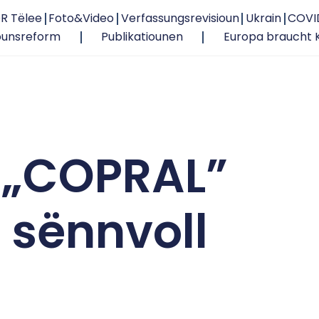
R Tëlee
Foto&Video
Verfassungsrevisioun
Ukrain
COVI
ounsreform
Publikatiounen
Europa braucht 
 „COPRAL”
 sënnvoll