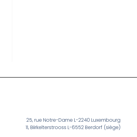
25, rue Notre-Dame L-2240 Luxembourg
11, Biirkelterstrooss L-6552 Berdorf (siège)