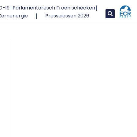
D-19
Parlamentaresch Froen schécken
Kernenergie
Presseiessen 2026