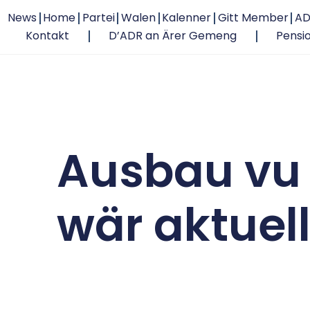
News
Home
Partei
Walen
Kalenner
Gitt Member
AD
Kontakt
D’ADR an Ärer Gemeng
Pensi
Ausbau vu
wär aktuell