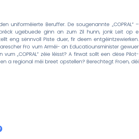
den uniforméierte Beruffer. De sougenannte „COPRAL” –
bréck ugebuede ginn an zum Zil hunn, jonk Leit op e
ellt eng sënnvoll Piste duer, fir deem entgéintzewierken.
arescher Fro vum Arméi- an Educatiounsminister gewuer
 vum „COPRAL” zéie léisst? A firwat sollt een dëse Pilot-
n a regional méi breet opstellen? Berechtegt Froen, déi