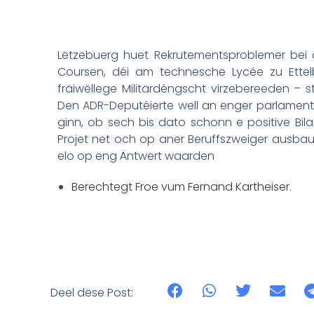
Lëtzebuerg huet Rekrutementsproblemer bei 
Coursen, déi am technesche Lycée zu Ettel
fräiwëllege Militärdéngscht virzebereeden – st
Den ADR-Deputéierte well an enger parlament
ginn, ob sech bis dato schonn e positive Bilan
Projet net och op aner Beruffszweiger ausbaue
elo op eng Äntwert waarden
Berechtegt Froe vum Fernand Kartheiser.
Deel dëse Post: