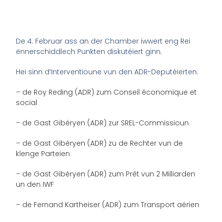
De 4. Februar ass an der Chamber iwwert eng Rei
ënnerschiddlech Punkten diskutéiert ginn.
Hei sinn d’Interventioune vun den ADR-Deputéierten:
–
de Roy Reding (ADR) zum Conseil économique et
social
–
de Gast Gibéryen (ADR) zur SREL-Commissioun
–
de Gast Gibéryen (ADR) zu de Rechter vun de
klenge Parteien
–
de Gast Gibéryen (ADR) zum Prêt vun 2 Milliarden
un den IWF
–
de Fernand Kartheiser (ADR) zum Transport aérien