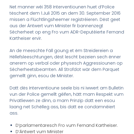
Net manner wéi 358 Interventiounen huet d’Police
tëschent dem 1.Juli 2015 an dem 30. September 2016
missen a Flüchtlingsheemer registréieren. Dëst geet
aus der Äntwert vum Minister fir bannenzegt
Sécherheet op eng Fro vum ADR-Deputéierte Fernand
Kartheiser ervir.
An de meeschte Fäll goung et ëm Streidereien a
Hëllefsleeschtungen, dëst lescht bezeien sech ënner
anerem op verbal oder physesch Aggressiounen op
Sécherheetsbeamten. All Strofdot wär dem Parquet
gemellt ginn, esou de Minister.
Datt dës Interventioune seele bis ni iwwert am Bulletin
vun der Police gemellt géifen, hätt mam Respekt vum
Privatliewen ze dinn, a mam Prinzip datt een esou
laang net Schëlleg ass, bis datt ee condamnéiert
ass.
D’parlamentaresch Fro vum Fernand Kartheiser.
D’Äntwert vum Minister