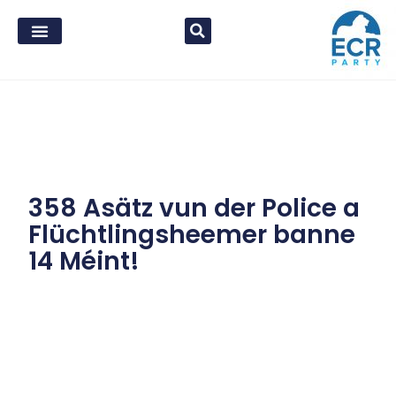
358 Asätz vun der Police a
Flüchtlingsheemer banne
14 Méint!