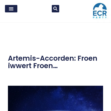
Artemis-Accorden: Froen
iwwert Froen…