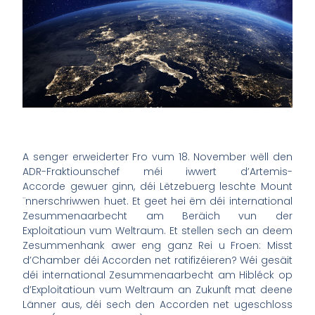
A senger erweiderter Fro vum 18. November wëll den
ADR-Fraktiounschef méi iwwert d’Artemis-
Accorde gewuer ginn, déi Lëtzebuerg leschte Mount
¨nnerschriwwen huet. Et geet hei ëm déi international
Zesummenaarbecht am Beräich vun der
Exploitatioun vum Weltraum. Et stellen sech an deem
Zesummenhank awer eng ganz Rei u Froen: Misst
d’Chamber déi Accorden net ratifizéieren? Wéi gesäit
déi international Zesummenaarbecht am Hibléck op
d’Exploitatioun vum Weltraum an Zukunft mat deene
Länner aus, déi sech den Accorden net ugeschloss