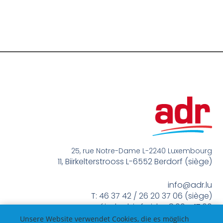
25, rue Notre-Dame L-2240 Luxembourg
11, Biirkelterstrooss L-6552 Berdorf (siège)
info@adr.lu
T: 46 37 42 / 26 20 37 06 (siège)
méindes bis freides 8:00 – 17:00
Unsere Website verwendet Cookies, die es möglich