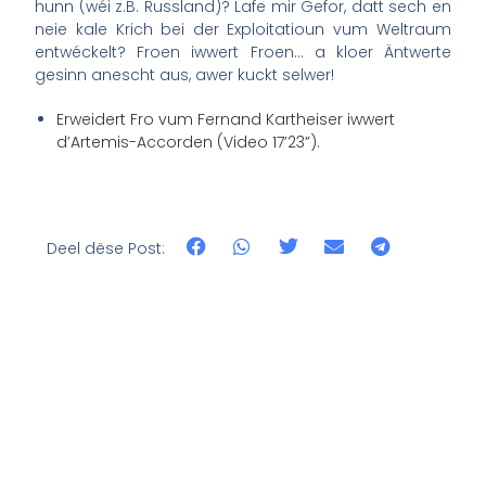
hunn (wéi z.B. Russland)? Lafe mir Gefor, datt sech en
neie kale Krich bei der Exploitatioun vum Weltraum
entwéckelt? Froen iwwert Froen… a kloer Äntwerte
gesinn anescht aus, awer kuckt selwer!
Erweidert Fro vum Fernand Kartheiser iwwert
d’Artemis-Accorden (Video 17’23”).
Deel dëse Post: