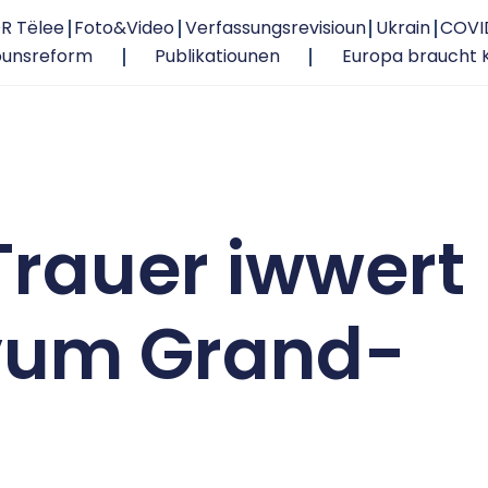
R Tëlee
Foto&Video
Verfassungsrevisioun
Ukrain
COVI
ounsreform
Publikatiounen
Europa braucht 
Trauer iwwert
vum Grand-