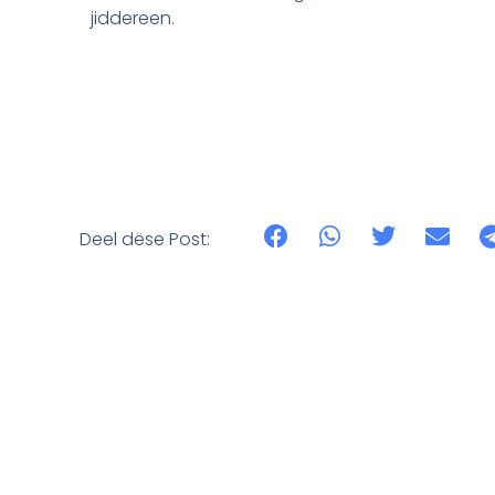
jiddereen.
Deel dëse Post: