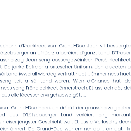
at schonn d’Krankheet vum Grand-Duc Jean vill besuergte
 Lëtzebuerger an d’Häerz a beréiert d’ganzt Land. D’Trauer
ussherzog Jean seng aussergewéinlech Perséinlechkeet
. De jonke Befreier a britescher Uniform, den diskreten a
äi Land iwwerall wierdeg vertratt huet … Ëmmer nees huet
eng Leit a säi Land waren. Wien d’Chance hat, de
ees seng Frëndlechkeet ënnerstrach. Et ass och déi, déi
 aus alle Kreesser ervirgehuewe gëtt …
vum Grand-Duc Henri, an dréckt der groussherzoglecher
ed aus. D’Lëtzebuerger Land verléiert eng markant
un eiser jéngster Geschicht war. Et ass e Verloscht, deen
 séier ännert. De Grand-Duc war ëmmer do … an dat fir