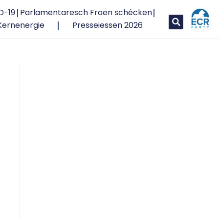
D-19
Parlamentaresch Froen schécken
Kernenergie
Presseiessen 2026