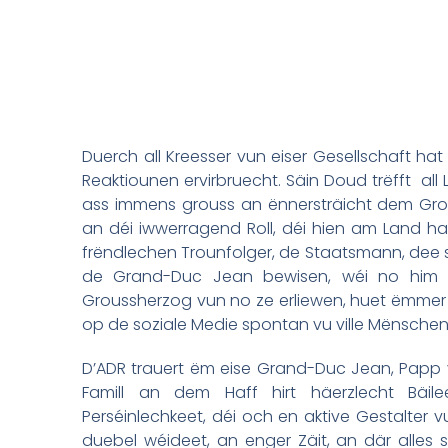
Duerch all Kreesser vun eiser Gesellschaft h
Reaktiounen ervirbruecht. Säin Doud trëfft all
ass immens grouss an ënnersträicht dem Gro
an déi iwwerragend Roll, déi hien am Land hat
frëndlechen Trounfolger, de Staatsmann, dee s
de Grand-Duc Jean bewisen, wéi no him s
Groussherzog vun no ze erliewen, huet ëmmer n
op de soziale Medie spontan vu ville Mënschen
D’ADR trauert ëm eise Grand-Duc Jean, Papp 
Famill an dem Haff hirt häerzlecht Bäile
Perséinlechkeet, déi och en aktive Gestalter v
duebel wéideet, an enger Zäit, an där alles