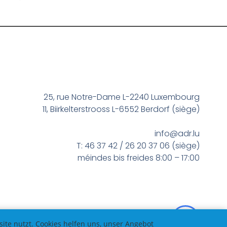
25, rue Notre-Dame L-2240 Luxembourg
11, Biirkelterstrooss L-6552 Berdorf (siège)
info@adr.lu
T: 46 37 42 / 26 20 37 06 (siège)
méindes bis freides 8:00 – 17:00
te nutzt. Cookies helfen uns, unser Angebot