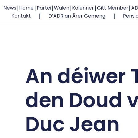
News
Home
Partei
Walen
Kalenner
Gitt Member
AD
Kontakt
D’ADR an Ärer Gemeng
Pensi
An déiwer 
den Doud 
Duc Jean