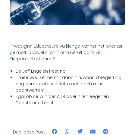
Firwat ginn Educateure vu klenge Kanner net prioritär
geimpft, obwuel
si
an hirem Beruff ganz vill
Kierperkontakt hunn?
De Jeff Engelen freet no…
…mee wou kéime mir dann hin, wann d’Regierung
eng demokratesch Nofro och nach misst
beäntwerten?
Egal ob se vun der ADR oder hiren eegenen
Deputéierte kënnt.
Deel dëse Post: