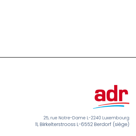
25, rue Notre-Dame L-2240 Luxembourg
11, Biirkelterstrooss L-6552 Berdorf (siège)