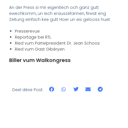
An der Press si mir eigentlech och ganz gutt
ewechkomm, un Iech erauszefannen, firwat eng
Zeitung einfach kee gutt Hoer un eis gelooss huet.
Presserevue
Reportage bei RTL
Ried vum Parteipresident Dr. Jean Schoos
Ried vum Gast Gibéryen
Biller vum Walkongress
Deel dëse Post: