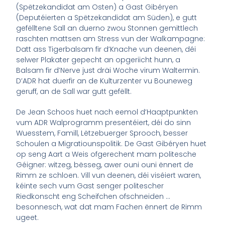
(Spëtzekandidat am Osten) a Gast Gibéryen
(Deputéierten a Spëtzekandidat am Süden), e gutt
gefëlltene Sall an duerno zwou Stonnen gemittlech
raschten mattsen am Stress vun der Walkampagne:
Datt ass Tigerbalsam fir d’Knache vun deenen, déi
selwer Plakater gepecht an opgeriicht hunn, a
Balsam fir d’Nerve just dräi Woche virum Waltermin.
D’ADR hat duerfir an de Kulturzenter vu Bouneweg
geruff, an de Sall war gutt gefëllt.
De Jean Schoos huet nach eemol d’Haaptpunkten
vum ADR Walprogramm presentéiert, déi do sinn
Wuesstem, Famill, Lëtzebuerger Sprooch, besser
Schoulen a Migratiounspolitik. De Gast Gibéryen huet
op seng Aart a Weis ofgerechent mam politesche
Géigner: witzeg, bësseg, awer ouni ouni ënnert de
Rimm ze schloen. Vill vun deenen, déi viséiert waren,
kéinte sech vum Gast senger politescher
Riedkonscht eng Scheifchen ofschneiden …
besonnesch, wat dat mam Fachen ënnert de Rimm
ugeet.