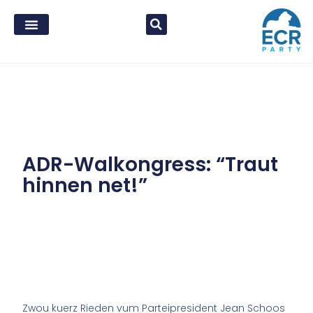
ADR-Walkongress: “Traut
hinnen net!”
Zwou kuerz Rieden vum Parteipresident Jean Schoos