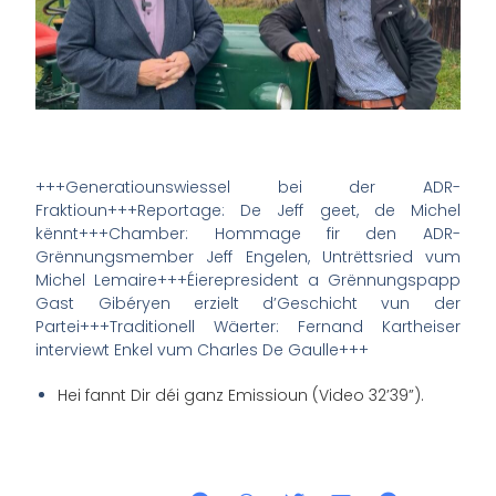
+++Generatiounswiessel bei der ADR-
Fraktioun+++Reportage: De Jeff geet, de Michel
kënnt+++Chamber: Hommage fir den ADR-
Grënnungsmember Jeff Engelen, Untrëttsried vum
Michel Lemaire+++Éierepresident a Grënnungspapp
Gast Gibéryen erzielt d’Geschicht vun der
Partei+++Traditionell Wäerter: Fernand Kartheiser
interviewt Enkel vum Charles De Gaulle+++
Hei fannt Dir déi ganz Emissioun (Video 32’39”).