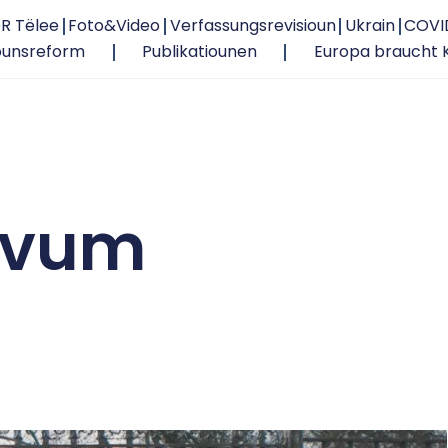
R Tëlee
Foto&Video
Verfassungsrevisioun
Ukrain
COVI
ounsreform
Publikatiounen
Europa braucht 
 vum