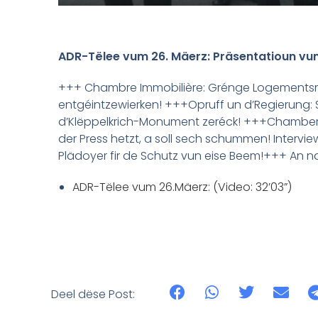
ADR-Tëlee vum 26. Mäerz: Präsentatioun v
+++ Chambre Immobilière: Grénge Logementsmin
entgéintzewierken! +++Opruff un d’Regierung: S
d’Klëppelkrich-Monument zeréck! +++Chamber: 
der Press hetzt, a soll sech schummen! Interv
Plädoyer fir de Schutz vun eise Beem!+++ An 
ADR-Tëlee vum 26.Mäerz: (Video: 32’03”)
Deel dëse Post: