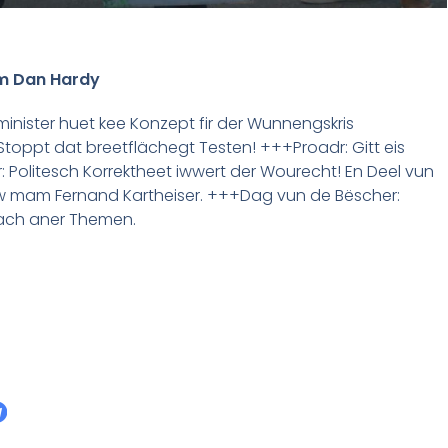
um Dan Hardy
ister huet kee Konzept fir der Wunnengskris
toppt dat breetflächegt Testen! +++Proadr: Gitt eis
Politesch Korrektheet iwwert der Wourecht! En Deel vun
iew mam Fernand Kartheiser. +++Dag vun de Bëscher:
nach aner Themen.