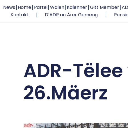
News
Home
Partei
Walen
Kalenner
Gitt Member
AD
Kontakt
D’ADR an Ärer Gemeng
Pensi
ADR-Tëlee
26.Mäerz