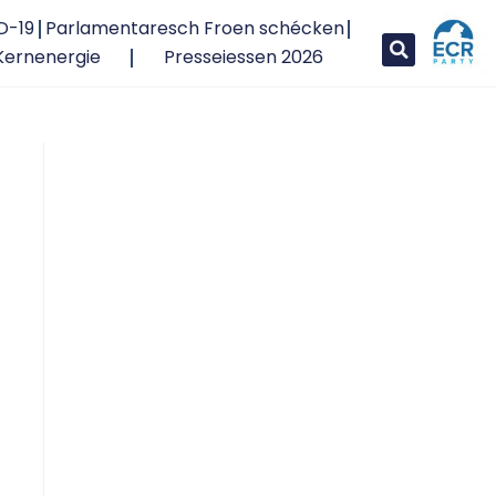
D-19
Parlamentaresch Froen schécken
Kernenergie
Presseiessen 2026