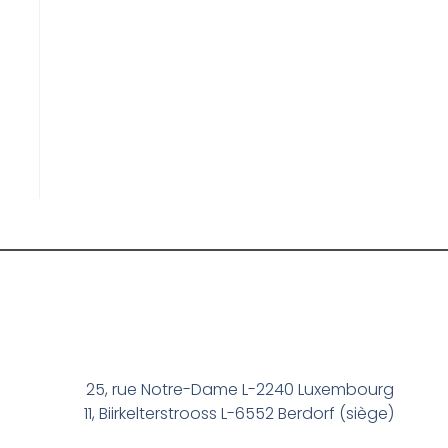
25, rue Notre-Dame L-2240 Luxembourg
11, Biirkelterstrooss L-6552 Berdorf (siège)