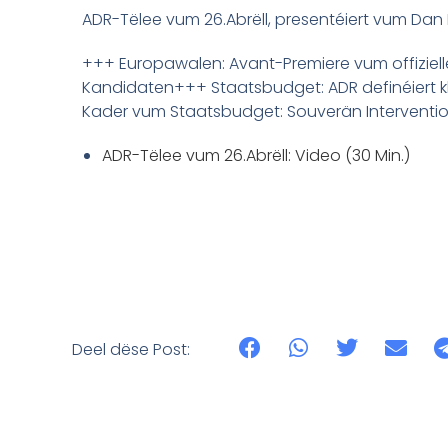
ADR-Tëlee vum 26.Abrëll, presentéiert vum Dan
+++ Europawalen: Avant-Premiere vum offiziell
Kandidaten+++ Staatsbudget: ADR definéiert k
Kader vum Staatsbudget: Souverän Interventi
ADR-Tëlee vum 26.Abrëll: Video (30 Min.)
Deel dëse Post: