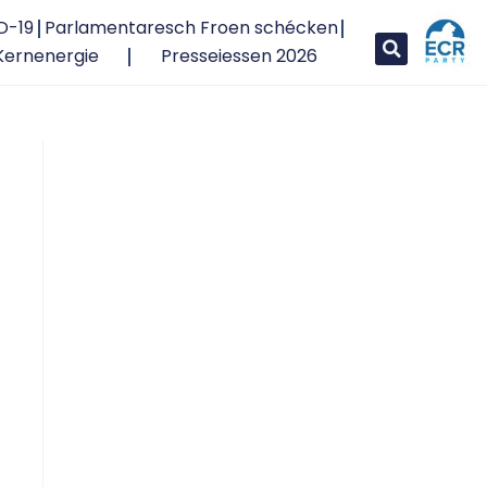
D-19
Parlamentaresch Froen schécken
Kernenergie
Presseiessen 2026