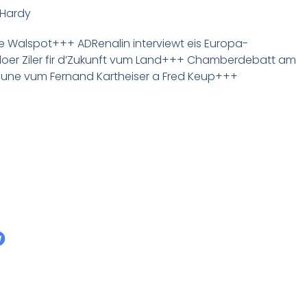
 Hardy
e Walspot+++ ADRenalin interviewt eis Europa-
loer Ziler fir d’Zukunft vum Land+++ Chamberdebatt am
oune vum Fernand Kartheiser a Fred Keup+++