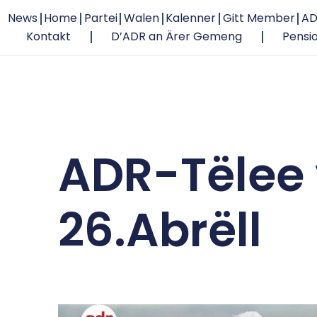
News
Home
Partei
Walen
Kalenner
Gitt Member
AD
Kontakt
D’ADR an Ärer Gemeng
Pensi
ADR-Tëlee
26.Abrëll