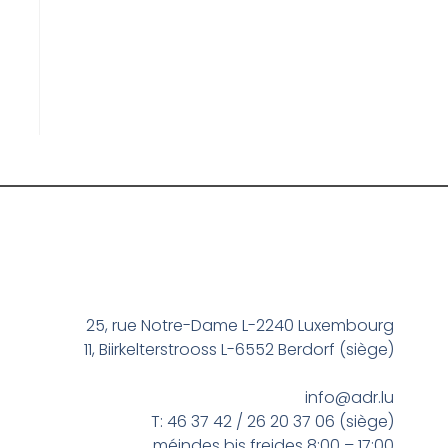
25, rue Notre-Dame L-2240 Luxembourg
11, Biirkelterstrooss L-6552 Berdorf (siège)
info@adr.lu
T: 46 37 42 / 26 20 37 06 (siège)
méindes bis freides 8:00 – 17:00