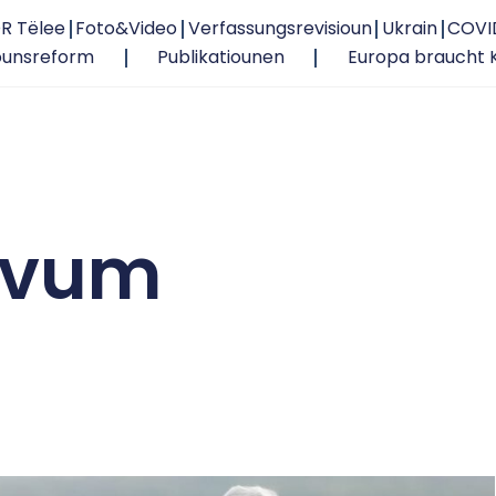
R Tëlee
Foto&Video
Verfassungsrevisioun
Ukrain
COVI
ounsreform
Publikatiounen
Europa braucht 
 vum